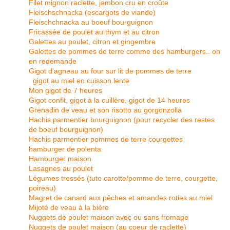
Filet mignon raclette, jambon cru en croûte
Fleischschnacka (escargots de viande)
Fleischchnacka au boeuf bourguignon
Fricassée de poulet au thym et au citron
Galettes au poulet, citron et gingembre
Galettes de pommes de terre comme des hamburgers.. on
en redemande
Gigot d'agneau au four sur lit de pommes de terre
gigot au miel en cuisson lente
Mon gigot de 7 heures
Gigot confit, gigot à la cuillère, gigot de 14 heures
Grenadin de veau et son risotto au gorgonzolla
Hachis parmentier bourguignon (pour recycler des restes
de boeuf bourguignon)
Hachis parmentier pommes de terre courgettes
hamburger de polenta
Hamburger maison
Lasagnes au poulet
Légumes tressés (tuto carotte/pomme de terre, courgette,
poireau)
Magret de canard aux pêches et amandes roties au miel
Mijoté de veau à la bière
Nuggets de poulet maison avec ou sans fromage
Nuggets de poulet maison (au coeur de raclette)