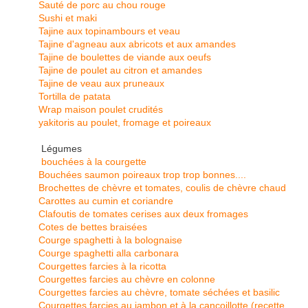
Sauté de porc au chou rouge
Sushi et maki
Tajine aux topinambours et veau
Tajine d'agneau aux abricots et aux amandes
Tajine de boulettes de viande aux oeufs
Tajine de poulet au citron et amandes
Tajine de veau aux pruneaux
Tortilla de patata
Wrap maison poulet crudités
yakitoris au poulet, fromage et poireaux
Légumes
bouchées à la courgette
Bouchées saumon poireaux trop trop bonnes....
Brochettes de chèvre et tomates, coulis de chèvre chaud
Carottes au cumin et coriandre
Clafoutis de tomates cerises aux deux fromages
Cotes de bettes braisées
Courge spaghetti à la bolognaise
Courge spaghetti alla carbonara
Courgettes farcies à la ricotta
Courgettes farcies au chèvre en colonne
Courgettes farcies au chèvre, tomate séchées et basilic
Courgettes farcies au jambon et à la cancoillotte (recette