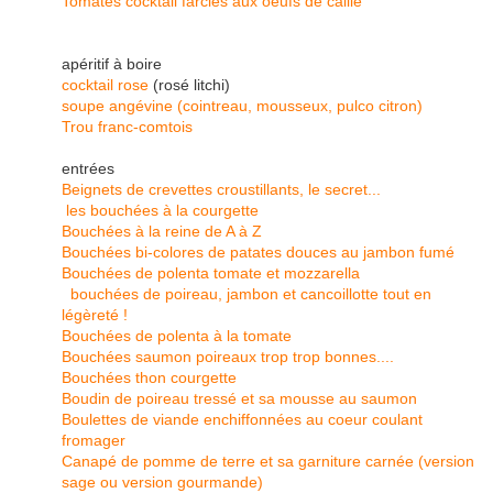
Tomates cocktail farcies aux oeufs de caille
apéritif à boire
cocktail rose
(rosé litchi)
soupe angévine (cointreau, mousseux, pulco citron)
Trou franc-comtois
entrées
Beignets de crevettes croustillants, le secret...
les bouchées à la courgette
Bouchées à la reine de A à Z
Bouchées bi-colores de patates douces au jambon fumé
Bouchées de polenta tomate et mozzarella
bouchées de poireau, jambon et cancoillotte tout en
légèreté !
Bouchées de polenta à la tomate
Bouchées saumon poireaux trop trop bonnes....
Bouchées thon courgette
Boudin de poireau tressé et sa mousse au saumon
Boulettes de viande enchiffonnées au coeur coulant
fromager
Canapé de pomme de terre et sa garniture carnée (version
sage ou version gourmande)