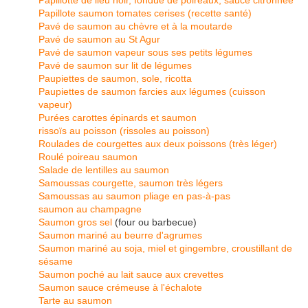
Papillotte de lieu noir, fondue de poireaux, sauce citronnée
Papillote saumon tomates cerises (recette santé)
Pavé de saumon au chèvre et à la moutarde
Pavé de saumon au St Agur
Pavé de saumon vapeur sous ses petits légumes
Pavé de saumon sur lit de légumes
Paupiettes de saumon, sole, ricotta
Paupiettes de saumon farcies aux légumes (cuisson
vapeur)
Purées carottes épinards et saumon
rissoïs au poisson (rissoles au poisson)
Roulades de courgettes aux deux poissons (très léger)
Roulé poireau saumon
Salade de lentilles au saumon
Samoussas courgette, saumon très légers
Samoussas au saumon pliage en pas-à-pas
saumon au champagne
Saumon gros sel
(four ou barbecue)
Saumon mariné au beurre d'agrumes
Saumon mariné au soja, miel et gingembre, croustillant de
sésame
Saumon poché au lait sauce aux crevettes
Saumon sauce crémeuse à l'échalote
Tarte au saumon