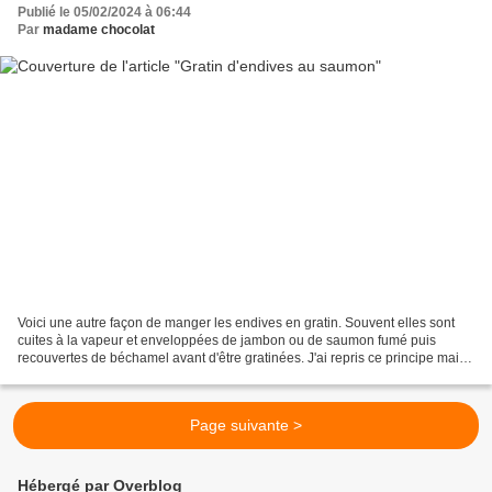
Publié le 05/02/2024 à 06:44
Par
madame chocolat
Voici une autre façon de manger les endives en gratin. Souvent elles sont
cuites à la vapeur et enveloppées de jambon ou de saumon fumé puis
recouvertes de béchamel avant d'être gratinées. J'ai repris ce principe mais
j'ai fait des couches de chaque ingrédient. Pour...
Page suivante >
Hébergé par Overblog