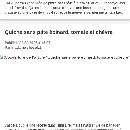
J'ai vu passer cette idée de pizza sans pâte à pizza et j'ai voulu l'essayer moi
aussi. J'avais déjà testé une scarpaccia avec une base de courgette, une
pizza avec une base de chou-fleur et cette nouvelle version me tentais bien.
J'ai ajouté dans la...
Quiche sans pâte épinard, tomate et chèvre
Publié le 03/08/2025 à 16:07
Par
madame chocolat
J'ai déjà publié une recette quasi similaire, mais j'avais envie de partager
celle-ci car la texture était vraiment extra. Nous avons tous beaucoup aimé