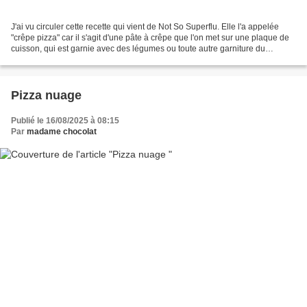
J'ai vu circuler cette recette qui vient de Not So Superflu. Elle l'a appelée
"crêpe pizza" car il s'agit d'une pâte à crêpe que l'on met sur une plaque de
cuisson, qui est garnie avec des légumes ou toute autre garniture du
moment et simplement cuite...
Pizza nuage
Publié le 16/08/2025 à 08:15
Par
madame chocolat