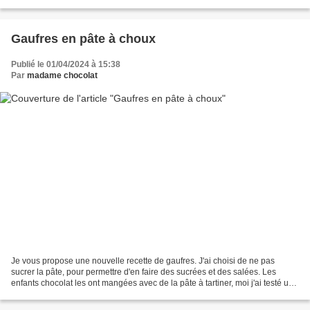
de poulet et une version sans...
Gaufres en pâte à choux
Publié le 01/04/2024 à 15:38
Par
madame chocolat
Je vous propose une nouvelle recette de gaufres. J'ai choisi de ne pas
sucrer la pâte, pour permettre d'en faire des sucrées et des salées. Les
enfants chocolat les ont mangées avec de la pâte à tartiner, moi j'ai testé une
version salée avec une crème...