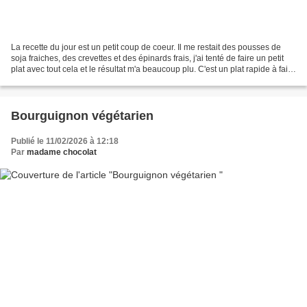
La recette du jour est un petit coup de coeur. Il me restait des pousses de
soja fraiches, des crevettes et des épinards frais, j'ai tenté de faire un petit
plat avec tout cela et le résultat m'a beaucoup plu. C'est un plat rapide à faire
que l'on peut...
Bourguignon végétarien
Publié le 11/02/2026 à 12:18
Par
madame chocolat