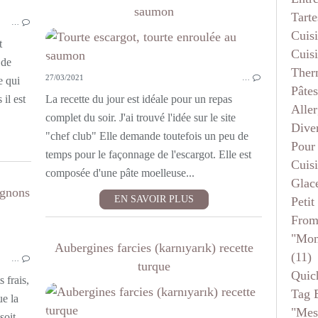
LÉGUMES
saumon
Tarte
…
PLAT COMPLET
Cuis
POISSON
t
Cuis
POUR LA LIGNE
 de
Ther
27/03/2021
…
SANS VIANDE
e qui
Pâtes
VITE FAIT
il est
La recette du jour est idéale pour un repas
Aller
complet du soir. J'ai trouvé l'idée sur le site
Dive
"chef club" Elle demande toutefois un peu de
Pour
temps pour le façonnage de l'escargot. Elle est
Cuis
composée d'une pâte moelleuse...
Glace
ignons
EN SAVOIR PLUS
Petit
From
POISSON
"mon
PLAT COMPLET
Aubergines farcies (karnıyarık) recette
(11)
…
turque
Quic
 frais,
Tag 
ue la
"mes
soit