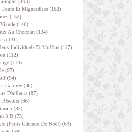
 Complet
(193)
s Fours Et Mignardises
(182)
mes
(152)
 Viande
(146)
aux Au Chocolat
(134)
ées
(131)
DIVERS
leux Individuels Et Muffins
(117)
LÉGUMES
son
(112)
VITE FAIT
ange
(110)
PLAT COMPLET
de
(97)
tif
(94)
es-Gaufres
(88)
rs D'ailleurs
(87)
s Biscuits
(86)
tarien
(82)
au 3 D
(73)
ele (petits Gâteaux De Noël)
(63)
emets
(59)