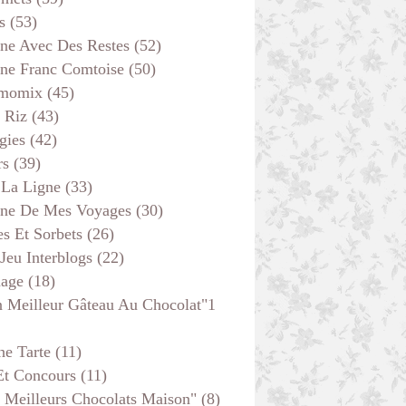
s
(53)
ine Avec Des Restes
(52)
PLAT COMPLET
ine Franc Comtoise
(50)
POISSON
momix
(45)
SANS VIANDE
 Riz
(43)
gies
(42)
rs
(39)
 La Ligne
(33)
ine De Mes Voyages
(30)
s Et Sorbets
(26)
 Jeu Interblogs
(22)
age
(18)
 Meilleur Gâteau Au Chocolat"1
he Tarte
(11)
Et Concours
(11)
PLAT COMPLET
 Meilleurs Chocolats Maison"
(8)
VIANDE