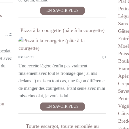
Plat
Petit
EN SAVOIR PLUS
s
Légu
Sans
LÉGUMES
Pizza à la courgette (pâte à la courgette)
Gâte
…
VITE FAIT
Entr
PLAT COMPLET
Moel
ocolat,
Pois
03/05/2021
…
et avec
Boul
 du
Une recette légère (enfin pas vraiment
Vian
finalement avec tout le fromage que j'ai mis
Apéri
dedans...) mais en tout cas, une façon différente
Crep
de manger des courgettes. Étant seule avec mini
Saveu
miss chocolat, je voulais lui...
Petit
ou
Végé
EN SAVOIR PLUS
Gâte
Bred
CREPES-GAUFRES
Tourte escargot, tourte enroulée au
Entr