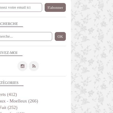
SAVEURS D'AILLEURS
CUISINE DE MES VOYAGES
VITE FAIT
POUR LA LIGNE
ECHERCHE
PLAT COMPLET
IVEZ-MOI
LÉGUMES
POISSON
ATÉGORIES
PLAT COMPLET
VITE FAIT
erts
(412)
aux - Moelleux
(266)
Fait
(252)