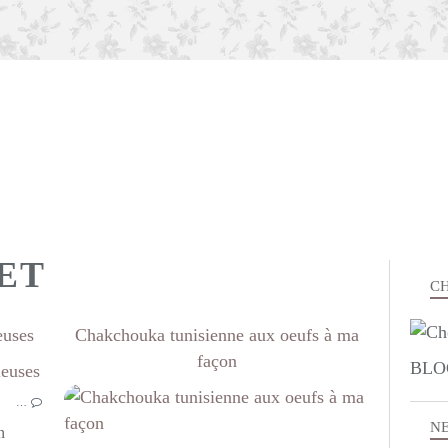
ET
CH
euses
Chakchouka tunisienne aux oeufs à ma
façon
BLO
ENTRÉES
…
BOULANGE
N
PLAT COMPLET
n