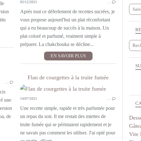
05/12/2021
…
lle
rsion
Après tout ce déferlement de recettes sucrées, je
tits
vous propose aujourd'hui un plat réconfortant
qui a eu beaucoup de succès à la maison. Un
R
plat coloré et parfumé, vraiment simple à
préparer. La chakchouka se décline...
EN SAVOIR PLUS
SU
SANS VIANDE
Flan de courgettes à la truite fumée
…
PLAT COMPLET
POISSON
cis
14/07/2021
…
ayé une
C
version
Une recette simple, rapide et très parfumée pour
oa, de
un repas du soir. Il me restait des miettes de
Dess
truite fumée qui se périmaient rapidement et je
Gâte
ne savais pas comment les utiliser. J'ai opté pour
Vite 
ce gratin, alliant...