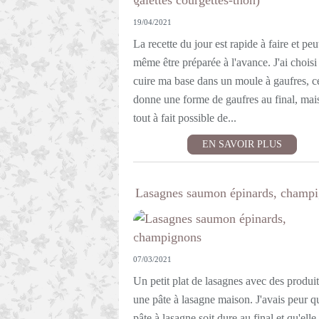
19/04/2021
La recette du jour est rapide à faire et peu
même être préparée à l'avance. J'ai choisi
cuire ma base dans un moule à gaufres, c
donne une forme de gaufres au final, mais 
tout à fait possible de...
EN SAVOIR PLUS
Lasagnes saumon épinards, champ
07/03/2021
Un petit plat de lasagnes avec des produits
une pâte à lasagne maison. J'avais peur q
pâte à lasagne soit dure au final et qu'elle 