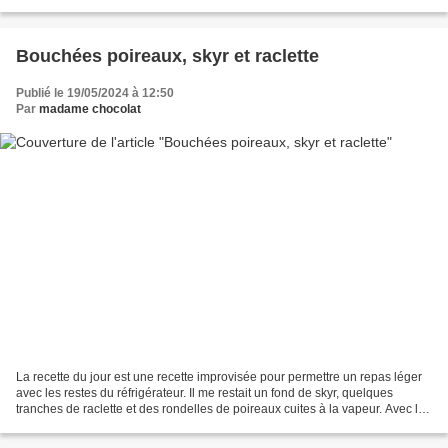
"wrap". Chaque galette est...
Bouchées poireaux, skyr et raclette
Publié le 19/05/2024 à 12:50
Par
madame chocolat
La recette du jour est une recette improvisée pour permettre un repas léger
avec les restes du réfrigérateur. Il me restait un fond de skyr, quelques
tranches de raclette et des rondelles de poireaux cuites à la vapeur. Avec les
jolis oeufs verts de mes...