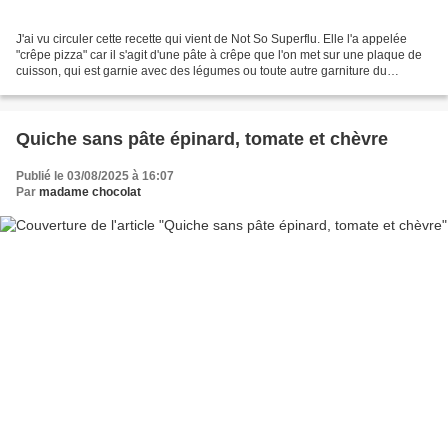
J'ai vu circuler cette recette qui vient de Not So Superflu. Elle l'a appelée
"crêpe pizza" car il s'agit d'une pâte à crêpe que l'on met sur une plaque de
cuisson, qui est garnie avec des légumes ou toute autre garniture du
moment et simplement cuite...
Quiche sans pâte épinard, tomate et chèvre
Publié le 03/08/2025 à 16:07
Par
madame chocolat