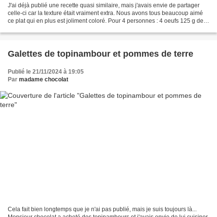
J'ai déjà publié une recette quasi similaire, mais j'avais envie de partager
celle-ci car la texture était vraiment extra. Nous avons tous beaucoup aimé
ce plat qui en plus est joliment coloré. Pour 4 personnes : 4 oeufs 125 g de
fromage blanc ou de skyr...
Galettes de topinambour et pommes de terre
Publié le 21/11/2024 à 19:05
Par
madame chocolat
Cela fait bien longtemps que je n'ai pas publié, mais je suis toujours là...
Monsieur chocolat a acheté des topinambours et j'avais envie de lui cuisiner