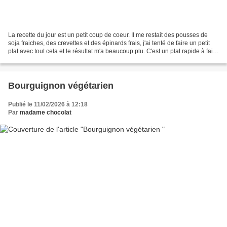
La recette du jour est un petit coup de coeur. Il me restait des pousses de
soja fraiches, des crevettes et des épinards frais, j'ai tenté de faire un petit
plat avec tout cela et le résultat m'a beaucoup plu. C'est un plat rapide à faire
que l'on peut...
Bourguignon végétarien
Publié le 11/02/2026 à 12:18
Par
madame chocolat