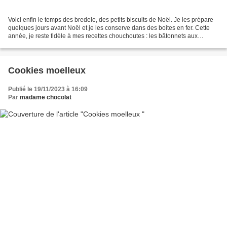
Voici enfin le temps des bredele, des petits biscuits de Noël. Je les prépare
quelques jours avant Noël et je les conserve dans des boites en fer. Cette
année, je reste fidèle à mes recettes chouchoutes : les bâtonnets aux
amandes (clic ici), les sablés...
Cookies moelleux
Publié le 19/11/2023 à 16:09
Par
madame chocolat