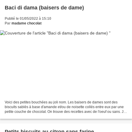
Baci di dama (baisers de dame)
Publié le 01/05/2022 à 15:10
Par
madame chocolat
Voici des petites bouchées au joli nom. Les baisers de dames sont des
biscuits sablés à base d'amande et/ou de noisette collés entre eux par une
petite couche de chocolat. On trouve des recettes avec de l'oeuf ou sans. J'ai
testé les deux, je n'ai pas...
Petits biscuits au citron sans farine