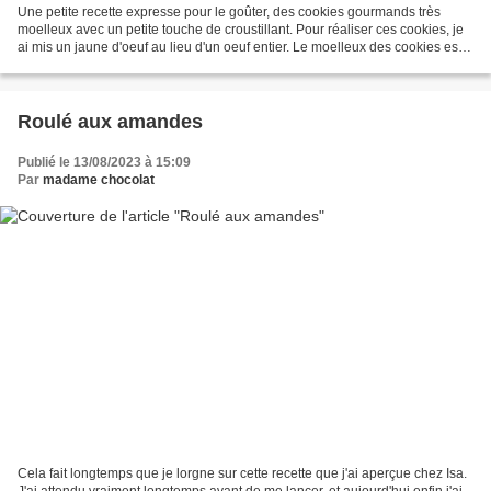
Une petite recette expresse pour le goûter, des cookies gourmands très
moelleux avec un petite touche de croustillant. Pour réaliser ces cookies, je
ai mis un jaune d'oeuf au lieu d'un oeuf entier. Le moelleux des cookies est
obtenu avec un temps de cuisson...
Roulé aux amandes
Publié le 13/08/2023 à 15:09
Par
madame chocolat
Cela fait longtemps que je lorgne sur cette recette que j'ai aperçue chez Isa.
J'ai attendu vraiment longtemps avant de me lancer, et aujourd'hui enfin j'ai