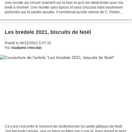
Une recette qui circule vraiment sur la toile et qu'il me fallait tester pour ma
boite à bredele. Une recette sans épices et sans chocolat mais hautement
parfumée par la vanille ajoutée. Il semblerait qu'elle vienne de C. Felder,
mais je l'ai trouvée...
Les bredele 2021, biscuits de Noël
Publié le 06/12/2021 à 07:32
Par
madame chocolat
Ca y est c'est enfin le moment de confectionner les petits gâteaux de Noël.
J'en fait toute l'année, une ou deux recettes par ci par là, mais durant le mois