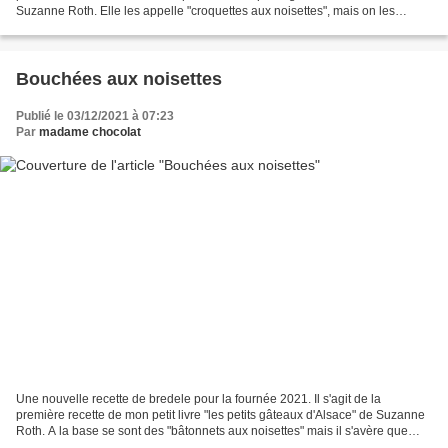
Suzanne Roth. Elle les appelle "croquettes aux noisettes", mais on les
retrouve aussi sous l'appellation...
Bouchées aux noisettes
Publié le 03/12/2021 à 07:23
Par
madame chocolat
Une nouvelle recette de bredele pour la fournée 2021. Il s'agit de la
première recette de mon petit livre "les petits gâteaux d'Alsace" de Suzanne
Roth. A la base se sont des "bâtonnets aux noisettes" mais il s'avère que
mes bâtonnets étaient tellement...