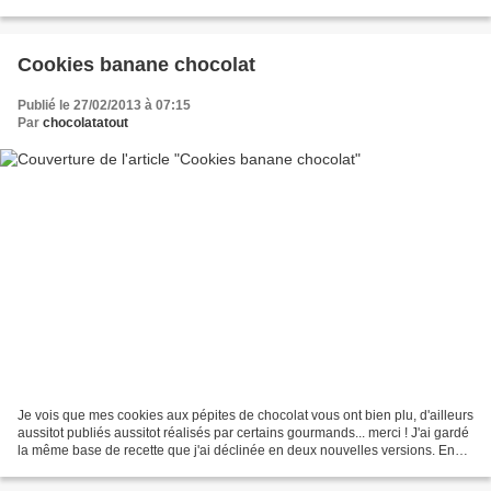
400 g de farine 1 cuillère à...
Cookies banane chocolat
Publié le 27/02/2013 à 07:15
Par
chocolatatout
Je vois que mes cookies aux pépites de chocolat vous ont bien plu, d'ailleurs
aussitot publiés aussitot réalisés par certains gourmands... merci ! J'ai gardé
la même base de recette que j'ai déclinée en deux nouvelles versions. En
voici une (pas pour...