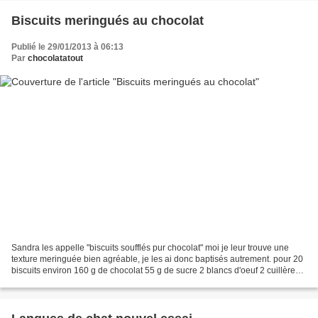
Biscuits meringués au chocolat
Publié le 29/01/2013 à 06:13
Par
chocolatatout
Sandra les appelle "biscuits soufflés pur chocolat" moi je leur trouve une
texture meringuée bien agréable, je les ai donc baptisés autrement. pour 20
biscuits environ 160 g de chocolat 55 g de sucre 2 blancs d'oeuf 2 cuillères à
soupe de noisettes concassées...