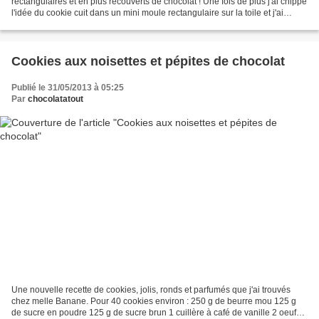
rectangulaires et en plus recouverts de chocolat ! Une fois de plus j'ai chippé
l'idée du cookie cuit dans un mini moule rectangulaire sur la toile et j'ai
ajouté une touche gourmande...
Cookies aux noisettes et pépites de chocolat
Publié le 31/05/2013 à 05:25
Par
chocolatatout
Une nouvelle recette de cookies, jolis, ronds et parfumés que j'ai trouvés
chez melle Banane. Pour 40 cookies environ : 250 g de beurre mou 125 g
de sucre en poudre 125 g de sucre brun 1 cuillère à café de vanille 2 oeufs