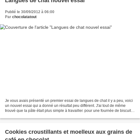
Langues de chat nouvel essai
Publié le 30/09/2012 à 06:00
Par
chocolatatout
Je vous avais présenté un premier essai de langues de chat il y a peu, voici
un nouvel essai qui a donné un résultat peu différent. J'ai tout de même
trouvé que la pâte était plus simple à travailler. pour une fournée de biscuits :
70 g de blancs d'oeuf...
Cookies croustillants et moelleux aux grains de
café en chocolat