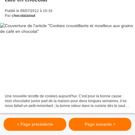
Publié le 08/07/2012 à 10:16
Par
chocolatatout
Une nouvelle recette de cookies aujourd'hui. C'est pour la bonne cause :
mon chocolator junior part de la maison pour deux longues semaines, il lui
nous fallait un petit remontant ; la bonne odeur dans la cuisine dès le saut du
lit, le réconfort du crousti-moelleux...
< Page précédente
Page suivante >