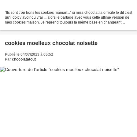
"Ils sont trop bons tes cookies maman..." si miss chocolat la difficile le dit c'est
qu'il doit y avoir du vrai ... alors je partage avec vous cette ultime version de
mes cookies maison. Je reprend toujours la même base en changeant
quelques ingrédients...
cookies moelleux chocolat noisette
Publié le 04/07/2013 à 05:52
Par
chocolatatout