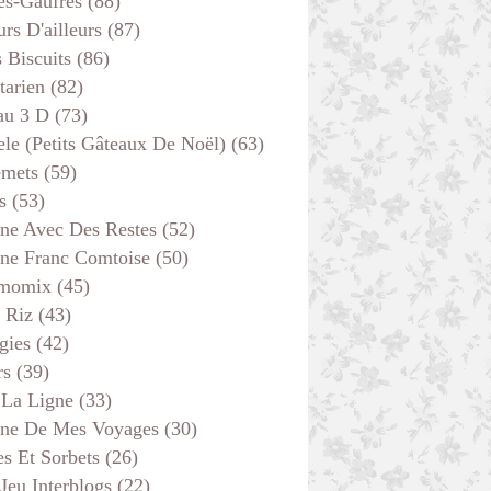
es-Gaufres
(88)
rs D'ailleurs
(87)
s Biscuits
(86)
tarien
(82)
au 3 D
(73)
ele (petits Gâteaux De Noël)
(63)
emets
(59)
s
(53)
ine Avec Des Restes
(52)
ine Franc Comtoise
(50)
momix
(45)
 Riz
(43)
gies
(42)
rs
(39)
 La Ligne
(33)
ine De Mes Voyages
(30)
s Et Sorbets
(26)
 Jeu Interblogs
(22)