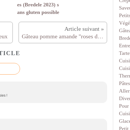
Crep
es (Bredele 2023) s
Saveu
ans gluten possible
Petit
Végé
Gâte
yeux
Gâteau pomme amande "roses de pommes"
Bred
Entr
TICLE
Tarte
Cuis
Cuis
Ther
Pâtes
Aller
ies !
Dive
Pour
Cuis
Glace
Petit