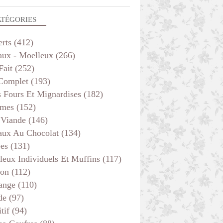
ATÉGORIES
erts
(412)
aux - Moelleux
(266)
Fait
(252)
 Complet
(193)
s Fours Et Mignardises
(182)
mes
(152)
 Viande
(146)
aux Au Chocolat
(134)
ées
(131)
leux Individuels Et Muffins
(117)
son
(112)
ange
(110)
de
(97)
tif
(94)