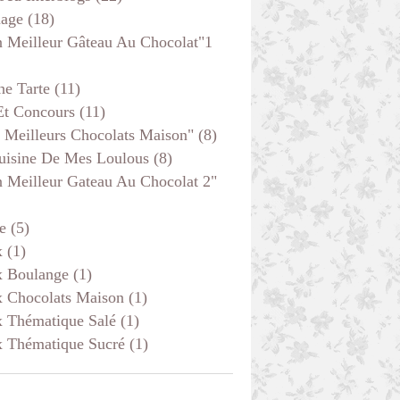
age
(18)
 Meilleur Gâteau Au Chocolat"1
he Tarte
(11)
Et Concours
(11)
 Meilleurs Chocolats Maison"
(8)
uisine De Mes Loulous
(8)
 Meilleur Gateau Au Chocolat 2"
e
(5)
x
(1)
x Boulange
(1)
x Chocolats Maison
(1)
x Thématique Salé
(1)
x Thématique Sucré
(1)