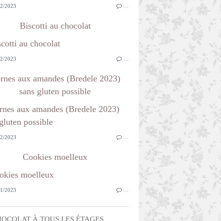
2/2023
…
Biscotti au chocolat
2/2023
…
rnes aux amandes (Bredele 2023)
sans gluten possible
2/2023
…
Cookies moelleux
1/2023
…
OCOLAT À TOUS LES ÉTAGES