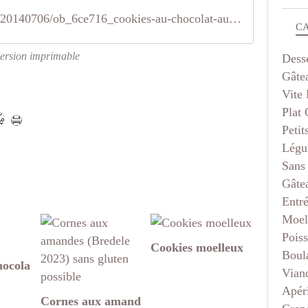
/1/04/87/72/20140706/ob_6ce716_cookies-au-chocolat-au-lait-et-eclats
C
ersion imprimable
Dess
Gâte
Vite 
Plat
Petit
Légu
Sans
Gâte
Entr
Moel
Pois
Cookies moelleux
Boul
hocola
Vian
Apéri
Cornes aux amand