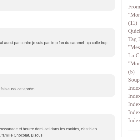
From
"mon
(11)
Quic
1
Tag 
al aussi par contre je suis pas trop fan du caramel.. ça colle trop
"mes
La C
"mon
(5)
Soup
Inde
i fais aussi cet aprèm!
Inde
Inde
Inde
Inde
 cassonade et beurre demi-sel dans les cookies, c'est bien
 famille Chocolat. Bisous