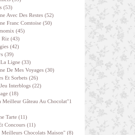
s
(53)
VITE FAIT
ine Avec Des Restes
(52)
ENTRÉES
ine Franc Comtoise
(50)
PLAT COMPLET
momix
(45)
FROMAGE
 Riz
(43)
CUISINE FRANC COMTOISE
gies
(42)
CUISINE AVEC DES RESTES
rs
(39)
 La Ligne
(33)
ine De Mes Voyages
(30)
s Et Sorbets
(26)
 Jeu Interblogs
(22)
age
(18)
 Meilleur Gâteau Au Chocolat"1
he Tarte
(11)
Et Concours
(11)
DESSERTS
 Meilleurs Chocolats Maison"
(8)
CUISINE FRANC COMTOISE