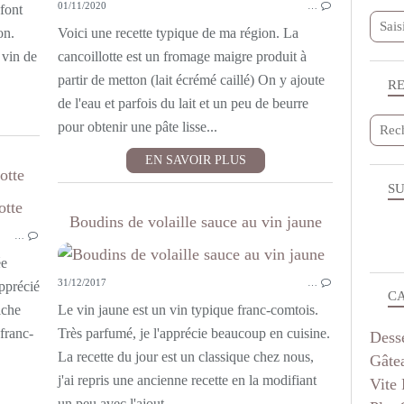
01/11/2020
…
SANS VIANDE
 font
on.
Voici une recette typique de ma région. La
 vin de
cancoillotte est un fromage maigre produit à
partir de metton (lait écrémé caillé) On y ajoute
R
de l'eau et parfois du lait et un peu de beurre
pour obtenir une pâte lisse...
EN SAVOIR PLUS
otte
SU
TARTES
Boudins de volaille sauce au vin jaune
…
ENTRÉES
PLAT COMPLET
ée
31/12/2017
…
SANS VIANDE
apprécié
C
CUISINE FRANC COMTOISE
iche
Le vin jaune est un vin typique franc-comtois.
LÉGUMES
 franc-
Très parfumé, je l'apprécie beaucoup en cuisine.
Dess
VITE FAIT
La recette du jour est un classique chez nous,
Gâte
VÉGÉTARIEN
j'ai repris une ancienne recette en la modifiant
Vite 
un peu avec l'ajout...