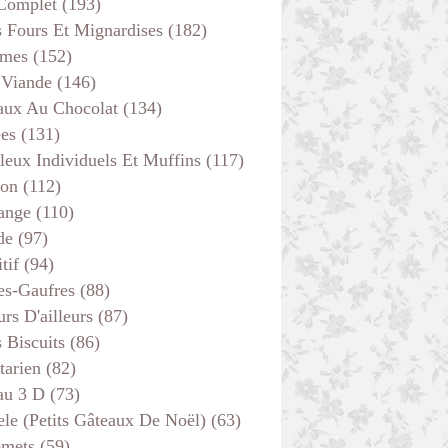
 Complet
(193)
s Fours Et Mignardises
(182)
mes
(152)
 Viande
(146)
aux Au Chocolat
(134)
ées
(131)
DESSERTS
leux Individuels Et Muffins
(117)
GÂTEAUX - MOELLEUX
son
(112)
BOULANGE
ange
(110)
CUISINE FRANC COMTOISE
de
(97)
THERMOMIX
tif
(94)
es-Gaufres
(88)
rs D'ailleurs
(87)
s Biscuits
(86)
tarien
(82)
au 3 D
(73)
ele (petits Gâteaux De Noël)
(63)
emets
(59)