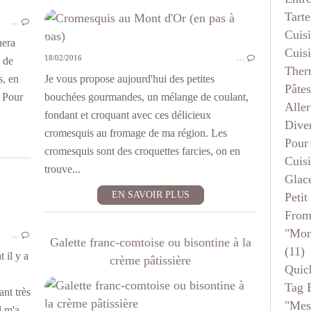
CUISINE FRANC COMTOISE
Tarte
…
Cuis
nera
Cuis
18/02/2016
…
p de
Ther
s, en
Je vous propose aujourd'hui des petites
Pâtes
. Pour
bouchées gourmandes, un mélange de coulant,
Aller
fondant et croquant avec ces délicieux
Dive
cromesquis au fromage de ma région. Les
Pour
cromesquis sont des croquettes farcies, on en
Cuis
trouve...
Glace
EN SAVOIR PLUS
Petit
From
CUISINE FRANC COMTOISE
"mon
…
PLAT COMPLET
Galette franc-comtoise ou bisontine à la
(11)
VIANDE
 il y a
crème pâtissière
Quic
Tag 
ant très
"mes
l m'a