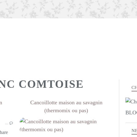
ANC COMTOISE
CH
n
Cancoillotte maison au savagnin
(thermomix ou pas)
BLO
ENTRÉES
…
PLAT COMPLET
N
CUISINE FRANC COMTOISE
phare