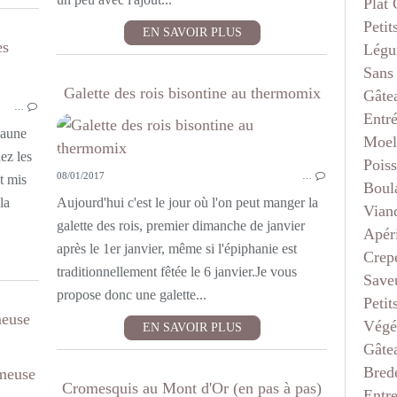
Plat
Petit
EN SAVOIR PLUS
es
Légu
Sans
VIANDE
Galette des rois bisontine au thermomix
Gâte
…
CUISINE FRANC COMTOISE
Entr
jaune
Moel
hez les
Pois
08/01/2017
…
t mis
Boul
la
Aujourd'hui c'est le jour où l'on peut manger la
Vian
galette des rois, premier dimanche de janvier
Apéri
après le 1er janvier, même si l'épiphanie est
Crep
traditionnellement fêtée le 6 janvier.Je vous
Saveu
propose donc une galette...
Petit
meuse
Végé
EN SAVOIR PLUS
Gâte
Bred
VIANDE
Cromesquis au Mont d'Or (en pas à pas)
Entr