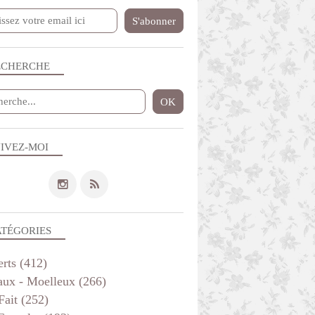
THERMOMIX
VÉGÉTARIEN
VITE FAIT
ECHERCHE
IVEZ-MOI
VIANDE
CUISINE FRANC COMTOISE
ATÉGORIES
erts
(412)
aux - Moelleux
(266)
Fait
(252)