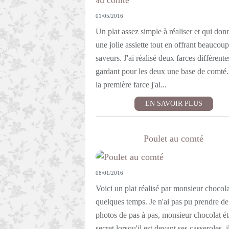
01/05/2016
Un plat assez simple à réaliser et qui don
une jolie assiette tout en offrant beaucou
saveurs. J'ai réalisé deux farces différente
gardant pour les deux une base de comté
la première farce j'ai...
EN SAVOIR PLUS
Poulet au comté
08/01/2016
Voici un plat réalisé par monsieur chocolat
quelques temps. Je n'ai pas pu prendre de
photos de pas à pas, monsieur chocolat ét
secret lorsqu'il est devant ses casseroles, i