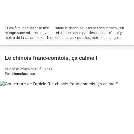
Et voilà tout est dans le titre.... J'aime le risotto sous toutes ses formes, j'en
mange souvent, très souvent.... et ce que j'aime par-dessus tout, c'est d'y
mettre de la cancoillotte... N'en déplaise aux puristes, moi je le mange
comme cela mon risotto...
Le chinois franc-comtois, ça calme !
Publié le 25/09/2010 à 07:33
Par
chocolatatout