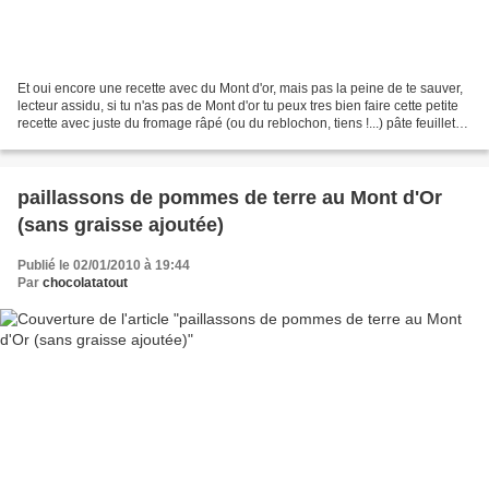
Et oui encore une recette avec du Mont d'or, mais pas la peine de te sauver,
lecteur assidu, si tu n'as pas de Mont d'or tu peux tres bien faire cette petite
recette avec juste du fromage râpé (ou du reblochon, tiens !...) pâte feuilletée
maison n°3 pour...
paillassons de pommes de terre au Mont d'Or
(sans graisse ajoutée)
Publié le 02/01/2010 à 19:44
Par
chocolatatout