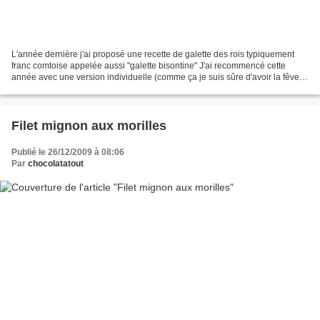
L'année dernière j'ai proposé une recette de galette des rois typiquement
franc comtoise appelée aussi "galette bisontine" J'ai recommencé cette
année avec une version individuelle (comme ça je suis sûre d'avoir la fêve !)
et j'ai bien entendu apporté...
Filet mignon aux morilles
Publié le 26/12/2009 à 08:06
Par
chocolatatout