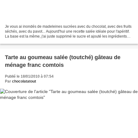
Je vous ai inondés de madeleines sucrées avec du chocolat, avec des fruits
séchés, avec du pavot... Aujourd'hui une recette salée idéale pour l'apéritif.
La base est la même, j'ai juste supprimé le sucre et ajouté les ingrédients
salés. Pour rester dans...
Tarte au goumeau salée (toutché) gâteau de
ménage franc comtois
Publié le 18/01/2010 à 07:54
Par
chocolatatout