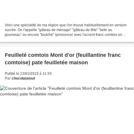
Voici une spécialité de ma région que l'on trouve habituellement en version
sucrée. On l'appelle "gâteau de ménage" "gâteau de fête" "tarte au
goumeau" ou encore "toutché" (prononcer avec l'accent franc comtois en
laissant bien traiîîîîîner le é) La plupart...
Feuilleté comtois Mont d'or (feuillantine franc
comtoise) pate feuilletée maison
Publié le 13/01/2010 à 11:55
Par
chocolatatout