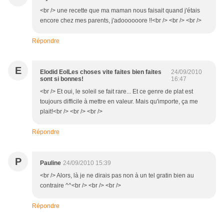
<br /> une recette que ma maman nous faisait quand j'étais
encore chez mes parents, j'adoooooore !!<br /> <br /> <br />
Répondre
E
Elodid EolLes choses vite faites bien faites
24/09/2010
sont si bonnes!
16:47
<br /> Et oui, le soleil se fait rare... Et ce genre de plat est
toujours difficile à mettre en valeur. Mais qu'importe, ça me
plait!<br /> <br /> <br />
Répondre
P
Pauline
24/09/2010 15:39
<br /> Alors, là je ne dirais pas non à un tel gratin bien au
contraire ^^<br /> <br /> <br />
Répondre