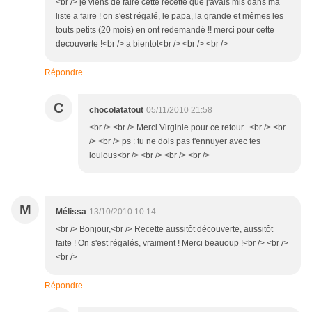
<br /> je viens de faire cette recette que j'avais mis dans ma
liste a faire ! on s'est régalé, le papa, la grande et mêmes les
touts petits (20 mois) en ont redemandé !! merci pour cette
decouverte !<br /> a bientot<br /> <br /> <br />
Répondre
C
chocolatatout
05/11/2010 21:58
<br /> <br /> Merci Virginie pour ce retour...<br /> <br
/> <br /> ps : tu ne dois pas t'ennuyer avec tes
loulous<br /> <br /> <br /> <br />
M
Mélissa
13/10/2010 10:14
<br /> Bonjour,<br /> Recette aussitôt découverte, aussitôt
faite ! On s'est régalés, vraiment ! Merci beauoup !<br /> <br />
<br />
Répondre