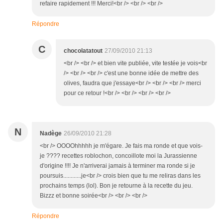
refaire rapidement !!! Merci!<br /> <br /> <br />
Répondre
C
chocolatatout
27/09/2010 21:13
<br /> <br /> et bien vite publiée, vite testée je vois<br
/> <br /> <br /> c'est une bonne idée de mettre des
olives, faudra que j'essaye<br /> <br /> <br /> merci
pour ce retour !<br /> <br /> <br /> <br />
N
Nadège
26/09/2010 21:28
<br /> OOOOhhhhh je m'égare. Je fais ma ronde et que vois-
je ???? recettes roblochon, concoillote moi la Jurassienne
d'origine !!!! Je n'arriverai jamais à terminer ma ronde si je
poursuis............je<br /> crois bien que tu me reliras dans les
prochains temps (lol). Bon je retourne à la recette du jeu.
Bizzz et bonne soirée<br /> <br /> <br />
Répondre