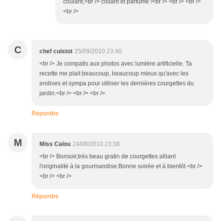
coulant,<br /> collant et parfumé !<br /> <br /> <br />
<br />
C
chef cuistot
25/09/2010 23:40
<br /> Je compatis aux photos avec lumière artificielle. Ta
recette me plait beaucoup, beaucoup mieux qu'avec les
endives et sympa pour utiliser les dernières courgettes du
jardin.<br /> <br /> <br />
Répondre
M
Miss Calou
24/09/2010 23:38
<br /> Bonsoir,trés beau gratin de courgettes alliant
l'originalité à la gourmandise.Bonne soirée et à bientôt.<br />
<br /> <br />
Répondre