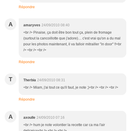
Répondre
A
amaryves
24/09/2010 08:40
<br /> Pinaise, ça doit être bon tout ça, plein de fromage
(surtout la cancoillotte que j'adore).... c'est vrai qu'on a du mal
pour les photos maintenant, il va falloir mitrailler "in door" !!<br
/> <br /> <br />
Répondre
T
Therbia
24/09/2010 08:31
<br /> Miam, j'ai tout ce qu'il faut, je note ;)<br /> <br /> <br />
Répondre
A
axoulle
24/09/2010 07:16
<br /> hum je note volontier la recette car ca ma l'air
deliceiux<br /> <br /> <br />