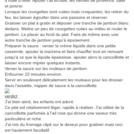
d'huile d'olive. Ajouter l'ail écrasé, les herbes de provence, saler
et poivrer.
Lorsque les courgettes sont cuites mais croquantes, les retirer du
feu, les laisser égoutter dans une passoire et réserver.
Graisser un plat à gratin et déposer une tranche de jambon blanc
dedans. Mettre un peu de courgettes cuites au milieu et rouler le
jambon. Le placer au fond du plat. Faire de même avec une
autre tranche de jambon jusqu'à épuisement.
Préparer la sauce : verser la crème liquide dans une petite
casserole, ajouter la maïzena et faire chauffer tout en remuant
jusqu'à ce que le liquide épaississe. ajouter alors la cancoillotte et
laisser encore mijoter quelques instants.
Verser la sauce sur les rouleaux de jambon.
Enfourner 15 minutes environ.
Servir en soulevant délicatement les rouleaux pour les dresser
dans l'assiette, napper de sauce à la cancoillotte.
verdict
:
J'ai bien aimé, les enfants ont adoré.
Ce plat est relativement léger, rapide à réaliser. J'ai utilisé de la
cancoillotte parfumée à l'ail rose qui donne une saveur très
particulière et riche.
J'ai mis du fromage râpé sur le dessus pour gratiner mais ceci
est hautement facultatif.