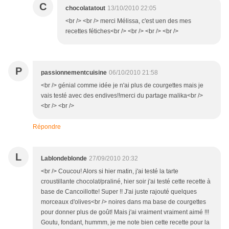
C
chocolatatout
13/10/2010 22:05
<br /> <br /> merci Mélissa, c'est uen des mes
recettes fétiches<br /> <br /> <br /> <br />
P
passionnementcuisine
06/10/2010 21:58
<br /> génial comme idée je n'ai plus de courgettes mais je
vais testé avec des endives!!merci du partage malika<br />
<br /> <br />
Répondre
L
Lablondeblonde
27/09/2010 20:32
<br /> Coucou! Alors si hier matin, j'ai testé la tarte
croustillante chocolat/praliné, hier soir j'ai testé cette recette à
base de Cancoillotte! Super !! J'ai juste rajouté quelques
morceaux d'olives<br /> noires dans ma base de courgettes
pour donner plus de goût! Mais j'ai vraiment vraiment aimé !!!
Goutu, fondant, hummm, je me note bien cette recette pour la