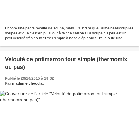
Encore une petite recette de soupe, mais il faut dire que j'aime beaucoup les
soupes et que c'est en plus tout à fait de saison ! La soupe du jour est un
petit velouté très doux et très simple à base d'épinards. J'ai ajouté une
courgette et une carotte...
Velouté de potimarron tout simple (thermomix
ou pas)
Publié le 29/10/2015 à 18:32
Par
madame chocolat