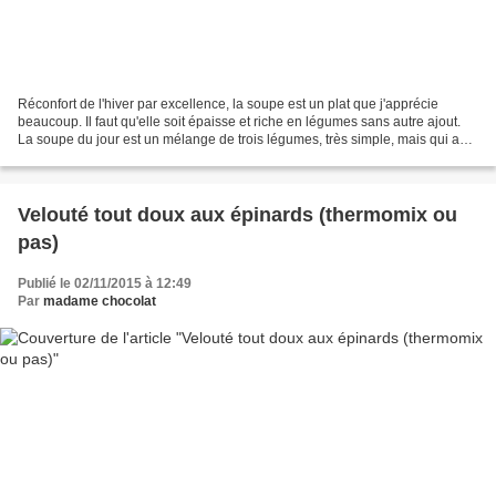
Réconfort de l'hiver par excellence, la soupe est un plat que j'apprécie
beaucoup. Il faut qu'elle soit épaisse et riche en légumes sans autre ajout.
La soupe du jour est un mélange de trois légumes, très simple, mais qui a
donné une texture agréable...
Velouté tout doux aux épinards (thermomix ou
pas)
Publié le 02/11/2015 à 12:49
Par
madame chocolat