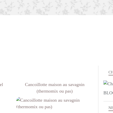
CH
el
Cancoillotte maison au savagnin
(thermomix ou pas)
BLO
APÉRITIF
N
BOULANGE