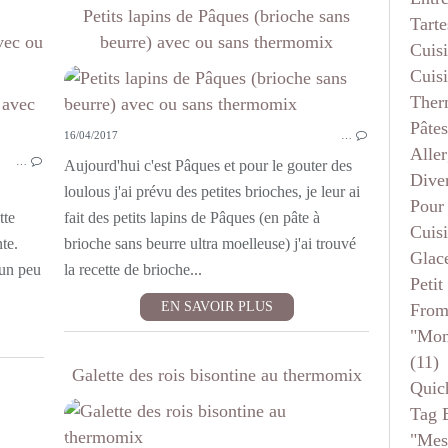
Petits lapins de Pâques (brioche sans
Tarte
vec ou
beurre) avec ou sans thermomix
Cuis
Cuis
Ther
THERMOMIX
Pâtes
16/04/2017
…
BOULANGE
Aller
…
Aujourd'hui c'est Pâques et pour le gouter des
Dive
loulous j'ai prévu des petites brioches, je leur ai
Pour
tte
fait des petits lapins de Pâques (en pâte à
Cuis
te.
brioche sans beurre ultra moelleuse) j'ai trouvé
Glace
 un peu
la recette de brioche...
Petit
EN SAVOIR PLUS
From
"mon
(11)
Galette des rois bisontine au thermomix
Quic
Tag 
"mes
VITE FAIT