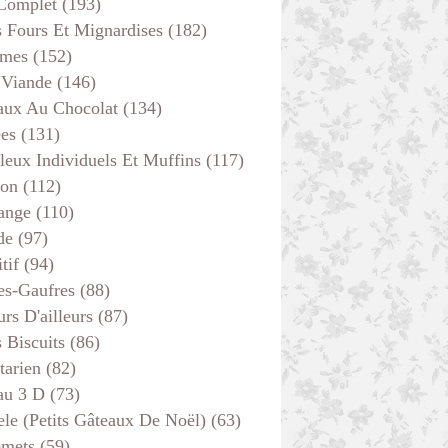
 Complet
(193)
s Fours Et Mignardises
(182)
mes
(152)
 Viande
(146)
aux Au Chocolat
(134)
ées
(131)
leux Individuels Et Muffins
(117)
ENTRÉES
son
(112)
THERMOMIX
ange
(110)
DIVERS
de
(97)
VITE FAIT
tif
(94)
es-Gaufres
(88)
rs D'ailleurs
(87)
s Biscuits
(86)
tarien
(82)
au 3 D
(73)
ele (petits Gâteaux De Noël)
(63)
emets
(59)