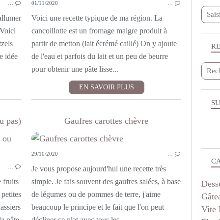
…
01/11/2020
…
THERMOMIX
'allumer
Voici une recette typique de ma région. La
 Voici
cancoillotte est un fromage maigre produit à
tzels
partir de metton (lait écrémé caillé) On y ajoute
R
e idée
de l'eau et parfois du lait et un peu de beurre
pour obtenir une pâte lisse...
EN SAVOIR PLUS
SU
u pas)
Gaufres carottes chèvre
DESSERTS
29/10/2020
…
THERMOMIX
C
…
VÉGÉTARIEN
Je vous propose aujourd'hui une recette très
PETITS FOURS ET MIGNARDISES
 fruits
simple. Je fais souvent des gaufres salées, à base
Dess
 petites
de légumes ou de pommes de terre, j'aime
Gâte
assiers
beaucoup le principe et le fait que l'on peut
Vite 
la pâte
décliner ce plat avec tous les...