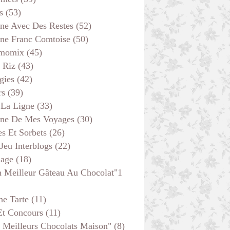
s
(53)
ine Avec Des Restes
(52)
ine Franc Comtoise
(50)
THERMOMIX
momix
(45)
BOULANGE
 Riz
(43)
gies
(42)
rs
(39)
 La Ligne
(33)
ine De Mes Voyages
(30)
s Et Sorbets
(26)
 Jeu Interblogs
(22)
age
(18)
 Meilleur Gâteau Au Chocolat"1
he Tarte
(11)
Et Concours
(11)
DESSERTS
 Meilleurs Chocolats Maison"
(8)
GÂTEAUX - MOELLEUX