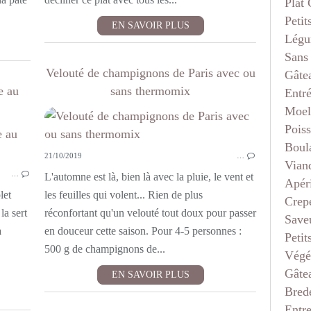
Plat
Petit
EN SAVOIR PLUS
Légu
Sans
Velouté de champignons de Paris avec ou
Gâte
e au
sans thermomix
Entr
Moel
Pois
PLAT COMPLET
Boul
21/10/2019
…
POISSON
Vian
…
THERMOMIX
L'automne est là, bien là avec la pluie, le vent et
Apéri
SANS VIANDE
let
les feuilles qui volent... Rien de plus
Crep
la sert
réconfortant qu'un velouté tout doux pour passer
Saveu
a
en douceur cette saison. Pour 4-5 personnes :
Petit
500 g de champignons de...
Végé
Gâte
EN SAVOIR PLUS
Bred
Entr