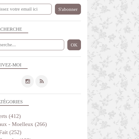
THERMOMIX
VÉGÉTARIEN
VITE FAIT
ECHERCHE
IVEZ-MOI
VÉGÉTARIEN
VITE FAIT
ATÉGORIES
THERMOMIX
CREPES-GAUFRES
erts
(412)
LÉGUMES
aux - Moelleux
(266)
Fait
(252)