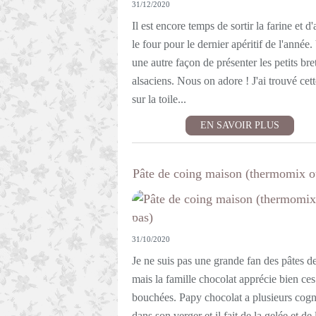
31/12/2020
Il est encore temps de sortir la farine et d
le four pour le dernier apéritif de l'année.
une autre façon de présenter les petits bre
alsaciens. Nous on adore ! J'ai trouvé cett
sur la toile...
EN SAVOIR PLUS
Pâte de coing maison (thermomix o
31/10/2020
Je ne suis pas une grande fan des pâtes de
mais la famille chocolat apprécie bien ces
bouchées. Papy chocolat a plusieurs cogn
dans son verger et il fait de la gelée et de 