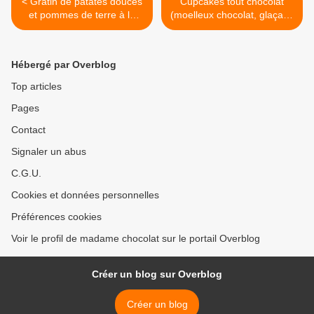
< Gratin de patates douces
Cupcakes tout chocolat
et pommes de terre à la
(moelleux chocolat, glaçage
manière d'un "presque
chantilly mascarpone
gratin dauphinois"
chocolat) >
Hébergé par Overblog
Top articles
Pages
Contact
Signaler un abus
C.G.U.
Cookies et données personnelles
Préférences cookies
Voir le profil de madame chocolat sur le portail Overblog
Créer un blog sur Overblog
Créer un blog