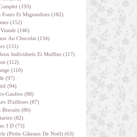
 Complet
(193)
s Fours Et Mignardises
(182)
mes
(152)
 Viande
(146)
aux Au Chocolat
(134)
ées
(131)
leux Individuels Et Muffins
(117)
son
(112)
ange
(110)
de
(97)
tif
(94)
es-Gaufres
(88)
rs D'ailleurs
(87)
s Biscuits
(86)
tarien
(82)
au 3 D
(73)
ele (petits Gâteaux De Noël)
(63)