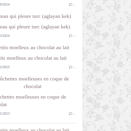
9/2024
…
teau qui pleure turc (aglayan kek)
3/2024
…
etits moelleux au chocolat au lait
2/2023
…
ûchettes moelleuses en coque de
chocolat
1/2023
…
etits moelleux au chocolat au lait