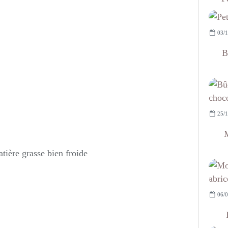
03/1
B
25/1
M
tière grasse bien froide
06/0