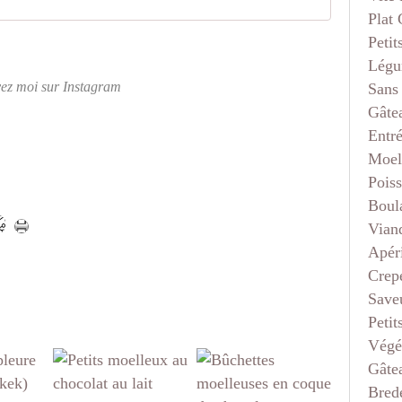
Plat
Petit
Légu
vez moi sur Instagram
Sans
Gâte
Entr
Moel
Pois
Boul
Vian
Apéri
Crep
Saveu
Petit
Végé
Gâte
Bred