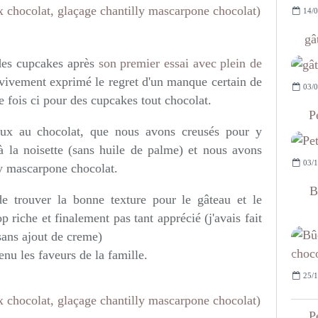
14/0
gâ
 des cupcakes après
son premier essai avec plein de
 vivement exprimé le regret d'un manque certain de
03/0
e fois ci pour des cupcakes tout chocolat.
P
eux au chocolat, que nous avons creusés pour y
à la noisette (sans huile de palme) et nous avons
03/1
ly mascarpone chocolat.
B
 de trouver la bonne texture pour le gâteau et le
p riche et finalement pas tant apprécié (j'avais fait
sans ajout de creme)
enu les faveurs de la famille.
25/1
P