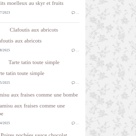
7/2023
…
Clafoutis aux abricots
8/2025
…
Tarte tatin toute simple
5/2025
…
misu aux fraises comme une bombe
4/2025
…
Poires pochées sauce chocolat