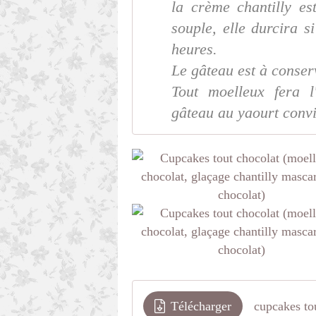
la crème chantilly es
souple, elle durcira s
heures.
Le gâteau est à conser
Tout moelleux fera l
gâteau au yaourt conv
Télécharger
cupcakes to