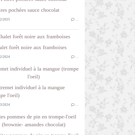
2/2025
…
halet forêt noire aux framboises
2/2024
…
emet individuel à la mangue (trompe
l'oeil)
3/2024
…
tes pommes de pin en trompe-l'oeil
(brownie- amandes chocolat)