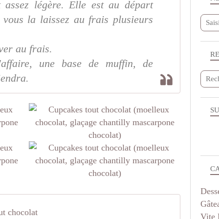
t assez légère. Elle est au départ
i vous la laissez au frais plusieurs
ver au frais.
R
'affaire, une base de muffin, de
iendra.
SU
C
Dess
Gâte
ut chocolat
Vite 