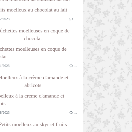
2/2023
…
ûchettes moelleuses en coque de
chocolat
1/2023
…
oelleux à la crème d'amande et
abricots
8/2023
…
Petits moelleux au skyr et fruits