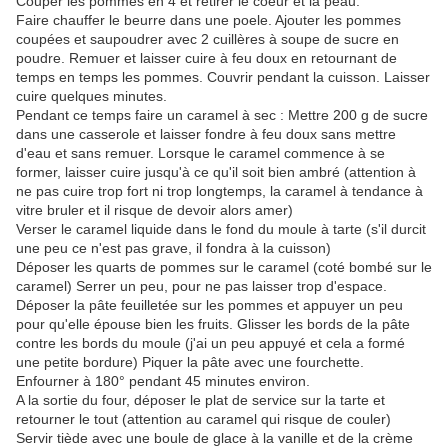
Couper les pommes en 4 et retirer le coeur et la peau.
Faire chauffer le beurre dans une poele. Ajouter les pommes
coupées et saupoudrer avec 2 cuillères à soupe de sucre en
poudre. Remuer et laisser cuire à feu doux en retournant de
temps en temps les pommes. Couvrir pendant la cuisson. Laisser
cuire quelques minutes.
Pendant ce temps faire un caramel à sec : Mettre 200 g de sucre
dans une casserole et laisser fondre à feu doux sans mettre
d'eau et sans remuer. Lorsque le caramel commence à se
former, laisser cuire jusqu'à ce qu'il soit bien ambré (attention à
ne pas cuire trop fort ni trop longtemps, la caramel à tendance à
vitre bruler et il risque de devoir alors amer)
Verser le caramel liquide dans le fond du moule à tarte (s'il durcit
une peu ce n'est pas grave, il fondra à la cuisson)
Déposer les quarts de pommes sur le caramel (coté bombé sur le
caramel) Serrer un peu, pour ne pas laisser trop d'espace.
Déposer la pâte feuilletée sur les pommes et appuyer un peu
pour qu'elle épouse bien les fruits. Glisser les bords de la pâte
contre les bords du moule (j'ai un peu appuyé et cela a formé
une petite bordure) Piquer la pâte avec une fourchette.
Enfourner à 180° pendant 45 minutes environ.
A la sortie du four, déposer le plat de service sur la tarte et
retourner le tout (attention au caramel qui risque de couler)
Servir tiède avec une boule de glace à la vanille et de la crème