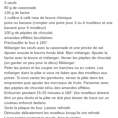
3 oeufs
80 g de cassonade
130 g de farine
1 cuillère à café rase de levure chimique
poire ou banane (compter une poire pour 3 ou 4 moelleux et une
banane pour 4 moelleux)
100 g de pépites de chocolat
amandes effilées facultatives
Préchauffer le four à 180°.
Mélanger les oeufs avec la cassonade et une pincée de sel.
Ajouter ensuite le beurre fondu tiédi. Bien mélanger. Ajouter la
farine avec la levure et mélanger. Verser les pépites de chocolat
(en garder un peu pour la déco) Mélanger.
Peler les poires et les couper en tranches ou en cubes. Les
mélanger dans la pâte si vous ne faites que des moelleux aux
poires. Si vous variez les garnitures, verser la pâte dans les
empreintes puis ajouter les morceaux de fruits. Parsemer avec
des pépites de chocolat et/ou des amandes effilées.
Enfourner pendant 15-20 minutes à 180° (les moelleux doivent
être un peu dorés et la pâte ne doit plus laisser de trace sur un
couteau enfoncé dedans.
Sortir la plaque du four. Laisser refroidir.
Démouler délicatement les moelleux lorsqu'ils ont refroidi.
Laver soigneusement le moule, bien le sécher.