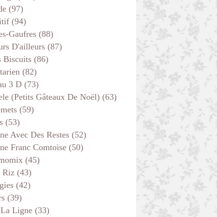
de
(97)
tif
(94)
es-Gaufres
(88)
rs D'ailleurs
(87)
s Biscuits
(86)
tarien
(82)
au 3 D
(73)
ele (petits Gâteaux De Noël)
(63)
emets
(59)
s
(53)
ine Avec Des Restes
(52)
ine Franc Comtoise
(50)
momix
(45)
 Riz
(43)
gies
(42)
rs
(39)
 La Ligne
(33)