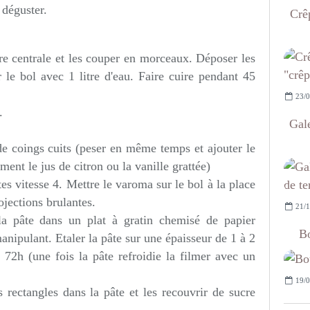
 déguster.
Crêp
dure centrale et les couper en morceaux. Déposer les
le bol avec 1 litre d'eau. Faire cuire pendant 45
23/0
.
Gal
e coings cuits (peser en même temps et ajouter le
ent le jus de citron ou la vanille grattée)
s vitesse 4. Mettre le varoma sur le bol à la place
ojections brulantes.
21/1
la pâte dans un plat à gratin chemisé de papier
Bo
manipulant. Etaler la pâte sur une épaisseur de 1 à 2
 72h (une fois la pâte refroidie la filmer avec un
19/0
 rectangles dans la pâte et les recouvrir de sucre