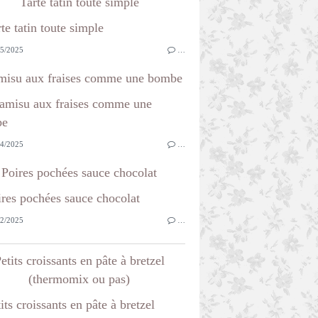
Tarte tatin toute simple
5/2025
…
misu aux fraises comme une bombe
4/2025
…
Poires pochées sauce chocolat
2/2025
…
etits croissants en pâte à bretzel
(thermomix ou pas)