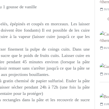
ou 1 gousse de vanille
31/1
pelés, épépinés et coupés en morceaux. Les laisser
doivent être fondants) Il est possible de les cuire
cuire à la vapeur (laisser cuire jusqu'à ce que les
01/1
Mixer finement la pulpe de coings cuits. Dans une
ucre que le poids de fruits cuits. Laisser cuire en
ire pendant 45 minutes environ (lorsque la pâte
sir remuer sans s'arrêter jusqu'à ce que la pâte se
 aux projections bouillantes.
29/1
à gratin chemisé de papier sulfurisé. Etaler la pâte
aisser sécher pendant 24h à 72h (une fois la pâte
mentaire pour la protéger)
 rectangles dans la pâte et les recouvrir de sucre
11/0