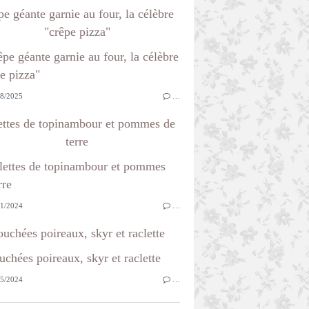
e géante garnie au four, la célèbre
"crêpe pizza"
8/2025
…
ettes de topinambour et pommes de
terre
1/2024
…
uchées poireaux, skyr et raclette
5/2024
…