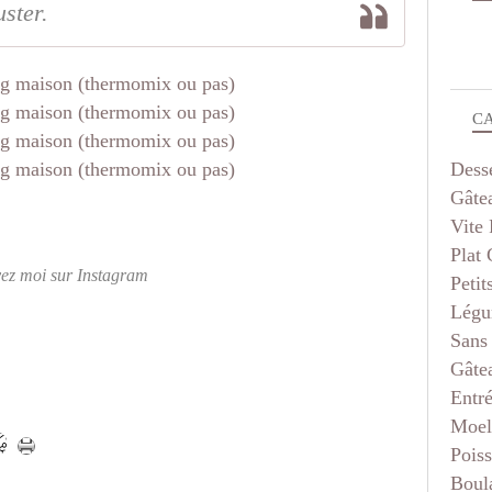
ster.
C
Dess
Gâte
Vite 
Plat
vez moi sur Instagram
Petit
Légu
Sans
Gâte
Entr
Moel
Pois
Boul