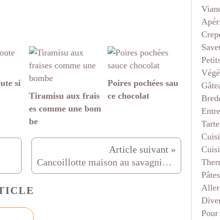
Vian
Apéri
Crep
Saveu
Petit
Végé
ute si
Poires pochées sau
Gâte
Tiramisu aux frais
ce chocolat
Bred
es comme une bom
Entr
be
Tarte
Cuis
Cuis
Cancoillotte maison au savagnin (thermomix ou pas)
Ther
Pâtes
Aller
TICLE
Dive
Pour