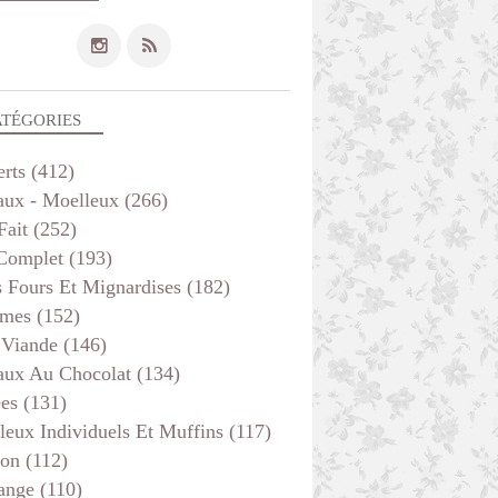
ATÉGORIES
erts
(412)
aux - Moelleux
(266)
Fait
(252)
 Complet
(193)
s Fours Et Mignardises
(182)
mes
(152)
 Viande
(146)
aux Au Chocolat
(134)
ées
(131)
leux Individuels Et Muffins
(117)
son
(112)
ange
(110)