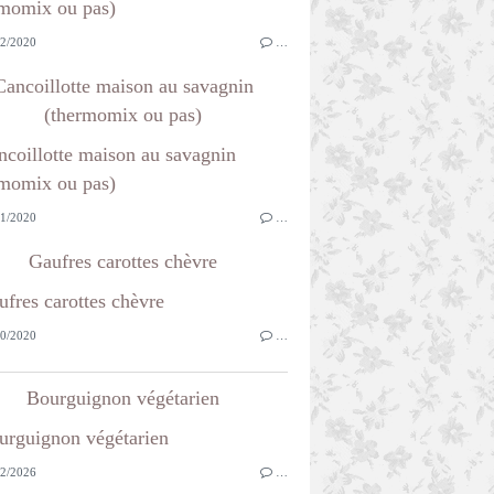
2/2020
…
Cancoillotte maison au savagnin
(thermomix ou pas)
1/2020
…
Gaufres carottes chèvre
0/2020
…
Bourguignon végétarien
2/2026
…