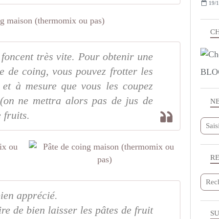
19/1
CH
 foncent très vite. Pour obtenir une
te de coing, vous pouvez frotter les
BLO
 et à mesure que vous les coupez
 (on ne mettra alors pas de jus de
N
 fruits.
R
bien apprécié.
ire de bien laisser les pâtes de fruit
SU