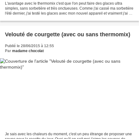
L'avantage avec le thermomix c'est que l'on peut faire des glaces ultra
simples, sans sorbetière et très onctueuses. Comme j'ai cassé ma sorbetière
l'été dernier, j'ai testé les glaces avec mon nouvel appareil et vraiment j'ai été
conquise. La texture...
Velouté de courgette (avec ou sans thermomix)
Publié le 28/06/2015 à 12:55
Par
madame chocolat
Je sais avec les chaleurs du moment, c'est un peu étrange de proposer une
soupe pour la recette du jour. Quoi qu'il en soit moi j'aime les soupes de