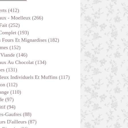
erts
(412)
aux - Moelleux
(266)
Fait
(252)
 Complet
(193)
s Fours Et Mignardises
(182)
mes
(152)
 Viande
(146)
aux Au Chocolat
(134)
ées
(131)
leux Individuels Et Muffins
(117)
son
(112)
ange
(110)
de
(97)
tif
(94)
es-Gaufres
(88)
rs D'ailleurs
(87)