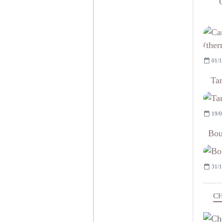
01/1
Tar
19/0
Bou
31/1
CH