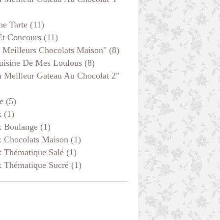
he Tarte
(11)
Et Concours
(11)
 Meilleurs Chocolats Maison"
(8)
uisine De Mes Loulous
(8)
 Meilleur Gateau Au Chocolat 2"
e
(5)
x
(1)
x Boulange
(1)
x Chocolats Maison
(1)
x Thématique Salé
(1)
x Thématique Sucré
(1)