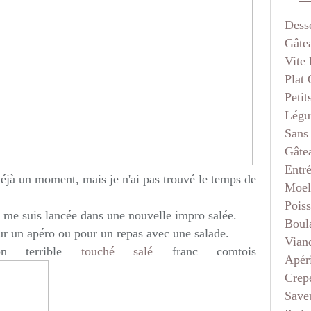
Dess
Gâte
Vite 
Plat
Petit
Légu
Sans
Gâte
Entr
a déjà un moment, mais je n'ai pas trouvé le temps de
Moel
Pois
 je me suis lancée dans une nouvelle impro salée.
Boul
ur un apéro ou pour un repas avec une salade.
Vian
on terrible
touché salé
franc comtois
Apéri
Crep
Saveu