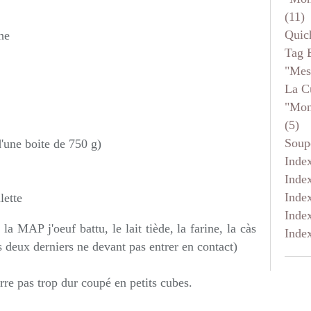
(11)
Quic
he
Tag 
"mes
La C
"mon
(5)
Soup
'une boite de 750 g)
Inde
Inde
Inde
lette
Inde
la MAP j'oeuf battu, le lait tiède, la farine, la càs
Inde
es deux derniers ne devant pas entrer en contact)
rre pas trop dur coupé en petits cubes.