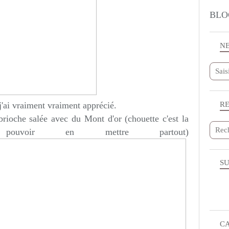
BLO
N
R
j'ai vraiment vraiment apprécié.
 brioche salée avec du Mont d'or (chouette c'est la
ouvoir en mettre partout)
SU
C