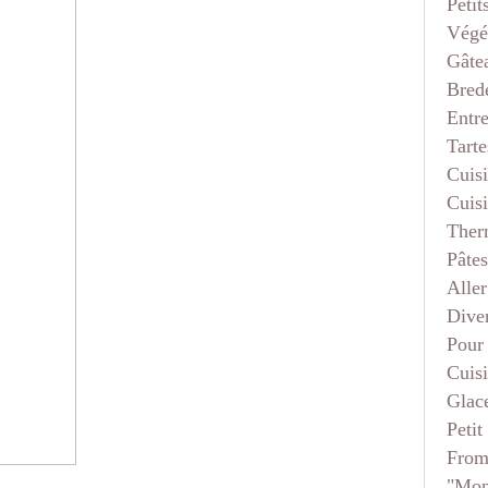
Petit
Végé
Gâte
Bred
Entr
Tarte
Cuis
Cuis
Ther
Pâtes
Aller
Dive
Pour
Cuis
Glace
Petit
From
"mon