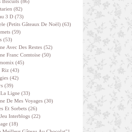
s Biscuits
(86)
tarien
(82)
au 3 D
(73)
ele (petits Gâteaux De Noël)
(63)
emets
(59)
s
(53)
ine Avec Des Restes
(52)
ine Franc Comtoise
(50)
momix
(45)
 Riz
(43)
gies
(42)
rs
(39)
 La Ligne
(33)
ine De Mes Voyages
(30)
s Et Sorbets
(26)
 Jeu Interblogs
(22)
age
(18)
 Meilleur Gâteau Au Chocolat"1