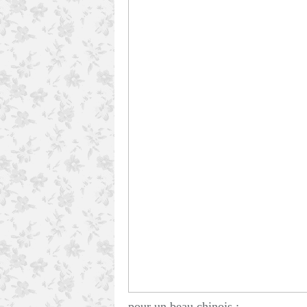
pour un beau chinois
: