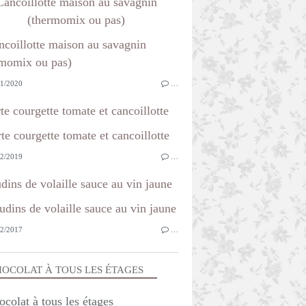
Cancoillotte maison au savagnin
(thermomix ou pas)
1/2020
…
te courgette tomate et cancoillotte
2/2019
…
dins de volaille sauce au vin jaune
2/2017
…
OCOLAT À TOUS LES ÉTAGES