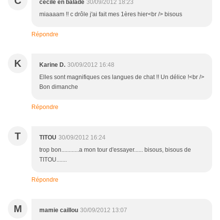
C
cecile en balade
30/09/2012 18:23
miaaaam !! c drôle j'ai fait mes 1ères hier<br /> bisous
Répondre
K
Karine D.
30/09/2012 16:48
Elles sont magnifiques ces langues de chat !! Un délice !<br />
Bon dimanche
Répondre
T
TITOU
30/09/2012 16:24
trop bon............a mon tour d'essayer...... bisous, bisous de
TITOU.......
Répondre
M
mamie caillou
30/09/2012 13:07