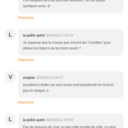
Ces langues de chat sont très réussies ! Je t'en pique
quelques unes :D
Répondre
L
la poêle quirit
30/09/2012 09:19
Je suppose que tu n'avais pas encore tes "cocottes" pour
utiliser les blancs de tes bons oeufs ?
Répondre
V
virginie
30/09/2012 09:17
excellent à tester car mon essai s'est transformé en rond et
pas en langue :s
Répondre
L
la poêle quirit
30/09/2012 09:09
Fan de langues de chat, je met cette recette de côté, ça peut