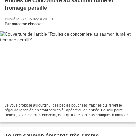
Roulés de concombre au saumon fumé et
fromage persillé
Publié le 27/03/2022 à 20:03
Par
madame chocolat
Je vous propose aujourd'hui des petites bouchées fraiches qui feront le
régal de la tablée en étant servies à l'apéritif ou en entrée. Le seul point
délicat, selon ma miss chocolat, c'est qu'ils ne sont pas pratiques à manger...
il ne faut en faire qu'une...
Tourte saumon épinards très simple