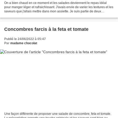
On a bien chaud en ce moment et les salades deviennent le repas idéal
pour manger léger et rafraichissant. J'avais envie de varier les textures et les
saveurs que j'allais mettre dans mon assiette. Je suis partie de deux
ingrédients : un fenouil et un...
Concombres farcis à la feta et tomate
Publié le 24/06/2022 à 05:47
Par
madame chocolat
Une façon différente de proposer une salade de concombre, feta et tomate.
La présentation apporte une touche originale et les saveurs sont bien au