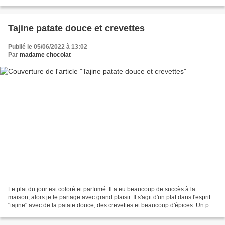
nouvelle version tout...
Tajine patate douce et crevettes
Publié le 05/06/2022 à 13:02
Par
madame chocolat
Le plat du jour est coloré et parfumé. Il a eu beaucoup de succès à la
maison, alors je le partage avec grand plaisir. Il s'agit d'un plat dans l'esprit
"tajine" avec de la patate douce, des crevettes et beaucoup d'épices. Un peu
de jus de citron et de...