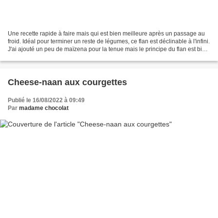
Une recette rapide à faire mais qui est bien meilleure après un passage au
froid. Idéal pour terminer un reste de légumes, ce flan est déclinable à l'infini.
J'ai ajouté un peu de maïzena pour la tenue mais le principe du flan est bien
là... Pour 4 ou...
Cheese-naan aux courgettes
Publié le 16/08/2022 à 09:49
Par
madame chocolat