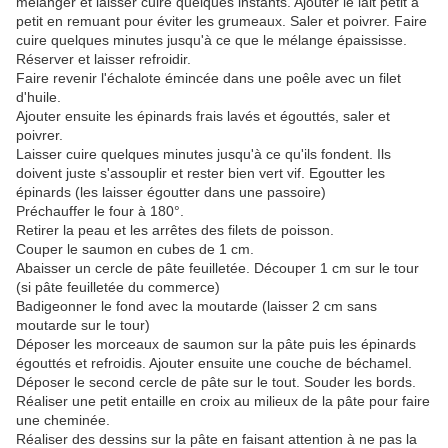
mélanger et laisser cuire quelques instants. Ajouter le lait petit à
petit en remuant pour éviter les grumeaux. Saler et poivrer. Faire
cuire quelques minutes jusqu'à ce que le mélange épaississe.
Réserver et laisser refroidir.
Faire revenir l'échalote émincée dans une poêle avec un filet
d'huile.
Ajouter ensuite les épinards frais lavés et égouttés, saler et
poivrer.
Laisser cuire quelques minutes jusqu'à ce qu'ils fondent. Ils
doivent juste s'assouplir et rester bien vert vif. Egoutter les
épinards (les laisser égoutter dans une passoire)
Préchauffer le four à 180°.
Retirer la peau et les arrêtes des filets de poisson.
Couper le saumon en cubes de 1 cm.
Abaisser un cercle de pâte feuilletée. Découper 1 cm sur le tour
(si pâte feuilletée du commerce)
Badigeonner le fond avec la moutarde (laisser 2 cm sans
moutarde sur le tour)
Déposer les morceaux de saumon sur la pâte puis les épinards
égouttés et refroidis. Ajouter ensuite une couche de béchamel.
Déposer le second cercle de pâte sur le tout. Souder les bords.
Réaliser une petit entaille en croix au milieux de la pâte pour faire
une cheminée.
Réaliser des dessins sur la pâte en faisant attention à ne pas la