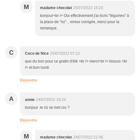
M
madame chocolat
25/07/2022 16:23
bonjour<br /> Oui effectivement j'ai écris "légumes" à
la place de "riz"... erreur corrigée, merci pour la
remarque.
C
Coco de Nice
25/07/2022 07:12
que du bon pour ce gratin d'été <br /> merci<br /> bisous <br
/> et bon lundi
Répondre
A
annie
24/07/2022 19:24
bonjour .le riz se met cru ?
Répondre
M
madame chocolat
24/07/2022 21:56