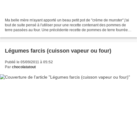
Ma belle mère m'ayant apporté un beau petit pot de "crème de munster" j'ai
tout de suite pensé à l'utiliser pour une recette contenant des pommes de
terre passées au four. Une précédente recette de pommes de terre fourrées
au fromage qui avait été très...
Légumes farcis (cuisson vapeur ou four)
Publié le 05/09/2011 à 05:52
Par
chocolatatout