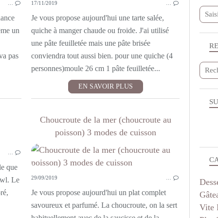
…
17/11/2019
…
PLAT COMPLET
CUISINE AVEC DES RESTES
hance
Je vous propose aujourd'hui une tarte salée,
ême un
quiche à manger chaude ou froide. J'ai utilisé
une pâte feuilletée mais une pâte brisée
R
va pas
conviendra tout aussi bien. pour une quiche (4
personnes)moule 26 cm 1 pâte feuilletée...
EN SAVOIR PLUS
SU
Choucroute de la mer (choucroute au
poisson) 3 modes de cuisson
ENTRÉES
…
VÉGÉTARIEN
C
SANS VIANDE
lle que
29/09/2019
…
SAVEURS D'AILLEURS
owl. Le
Dess
PLAT COMPLET
ré,
Je vous propose aujourd'hui un plat complet
Gâte
LÉGUMES
savoureux et parfumé. La choucroute, on la sert
Vite 
POUR LA LIGNE
habituellement avec de la saucisse et de la