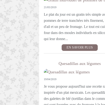
21/05/2019
Le plat du jour est un gratin très simple a
pommes de terre tranchées très finement,
d'ail et un peu de fromage. Le tout est cui
four dans des moules individuels en silic
qui leur donne...
EN SAVOIR PLUS
Quesadillas aux légumes
19/04/2019
Je vous propose aujourd'hui une recette r
inspirée d'un plat mexicain. Les quesadill
des galettes de blé (tortillas dans le comm
qui sont fourrées avec du fromage à la b