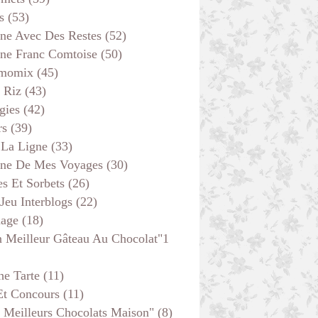
s
(53)
ine Avec Des Restes
(52)
ine Franc Comtoise
(50)
POISSON
momix
(45)
POUR LA LIGNE
 Riz
(43)
PLAT COMPLET
gies
(42)
rs
(39)
 La Ligne
(33)
ine De Mes Voyages
(30)
s Et Sorbets
(26)
 Jeu Interblogs
(22)
age
(18)
 Meilleur Gâteau Au Chocolat"1
he Tarte
(11)
Et Concours
(11)
SANS VIANDE
 Meilleurs Chocolats Maison"
(8)
VITE FAIT