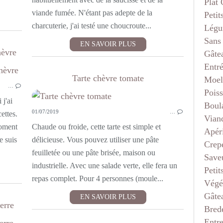
Plat
viande fumée. N'étant pas adepte de la
Petit
charcuterie, j'ai testé une choucroute...
Légu
Sans
EN SAVOIR PLUS
hèvre
Gâte
Entr
ENTRÉES
Tarte chèvre tomate
Moel
…
VÉGÉTARIEN
Pois
SANS VIANDE
 j'ai
Boul
01/07/2019
…
LÉGUMES
ettes.
Vian
VITE FAIT
moment
Chaude ou froide, cette tarte est simple et
Apéri
PLAT COMPLET
e suis
délicieuse. Vous pouvez utiliser une pâte
Crep
TARTES
feuilletée ou une pâte brisée, maison ou
Saveu
industrielle. Avec une salade verte, elle fera un
Petit
repas complet. Pour 4 personnes (moule...
Végé
Gâte
EN SAVOIR PLUS
erre
Bred
Entr