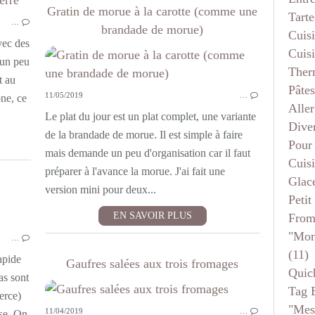
LÉGUMES
Gratin de morue à la carotte (comme une
Tarte
…
PLAT COMPLET
brandade de morue)
Cuis
vec des
Cuis
 un peu
Ther
t au
Pâtes
11/05/2019
…
one, ce
Aller
Le plat du jour est un plat complet, une variante
Dive
de la brandade de morue. Il est simple à faire
Pour
mais demande un peu d'organisation car il faut
Cuis
préparer à l'avance la morue. J'ai fait une
Glace
version mini pour deux...
Petit
EN SAVOIR PLUS
From
APÉRITIF
"mon
…
ENTRÉES
(11)
FROMAGE
apide
Gaufres salées aux trois fromages
Quic
LÉGUMES
as sont
Tag 
PLAT COMPLET
erce)
"mes
11/04/2019
…
SANS VIANDE
ase. On