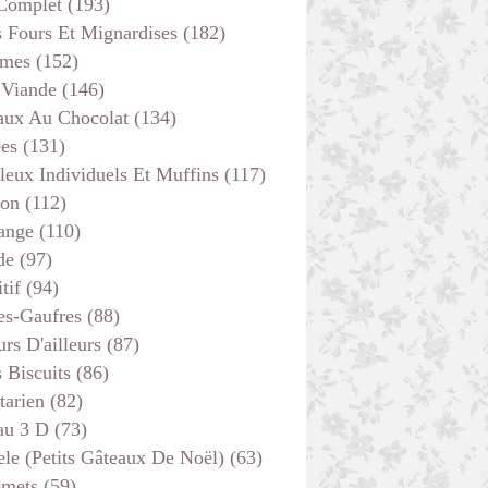
 Complet
(193)
s Fours Et Mignardises
(182)
mes
(152)
 Viande
(146)
aux Au Chocolat
(134)
ées
(131)
leux Individuels Et Muffins
(117)
son
(112)
TARTES
ange
(110)
SANS VIANDE
de
(97)
PLAT COMPLET
tif
(94)
VITE FAIT
es-Gaufres
(88)
FROMAGE
rs D'ailleurs
(87)
ENTRÉES
s Biscuits
(86)
VÉGÉTARIEN
tarien
(82)
au 3 D
(73)
ele (petits Gâteaux De Noël)
(63)
emets
(59)