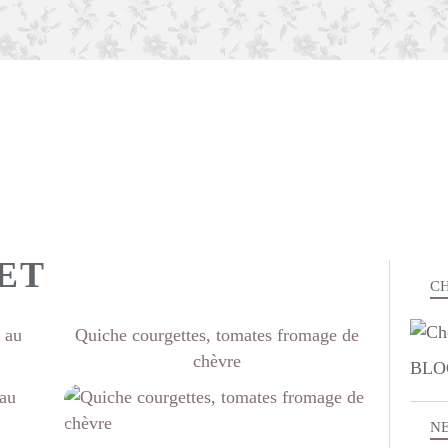
ET
CH
e au
Quiche courgettes, tomates fromage de
chèvre
BLO
VITE FAIT
N
LÉGUMES