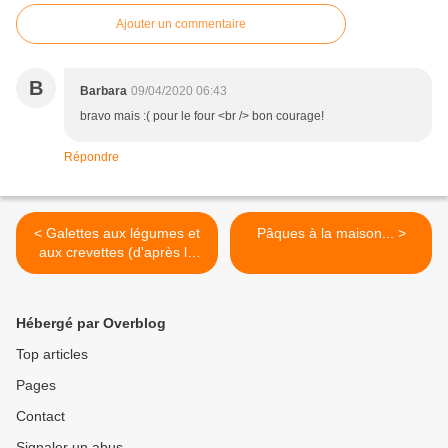
Ajouter un commentaire
B
Barbara
09/04/2020 06:43
bravo mais :( pour le four <br /> bon courage!
Répondre
< Galettes aux légumes et
Pâques à la maison... >
aux crevettes (d'après la
recette coréenne pajeon)
Hébergé par Overblog
Top articles
Pages
Contact
Signaler un abus