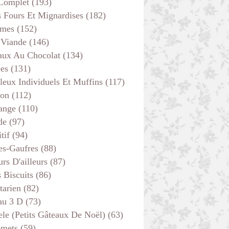
 Complet
(193)
s Fours Et Mignardises
(182)
mes
(152)
 Viande
(146)
aux Au Chocolat
(134)
ées
(131)
leux Individuels Et Muffins
(117)
son
(112)
ange
(110)
de
(97)
tif
(94)
es-Gaufres
(88)
rs D'ailleurs
(87)
s Biscuits
(86)
tarien
(82)
au 3 D
(73)
ele (petits Gâteaux De Noël)
(63)
emets
(59)