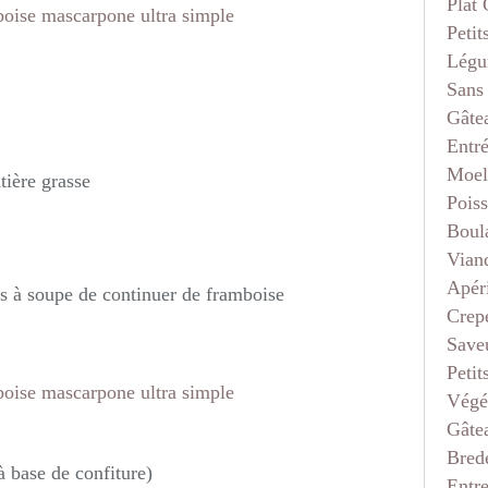
Plat
Petit
Légu
Sans
Gâte
Entr
Moel
tière grasse
Pois
Boul
Vian
Apéri
es à soupe de continuer de framboise
Crep
Saveu
Petit
Végé
Gâte
Bred
à base de confiture)
Entr