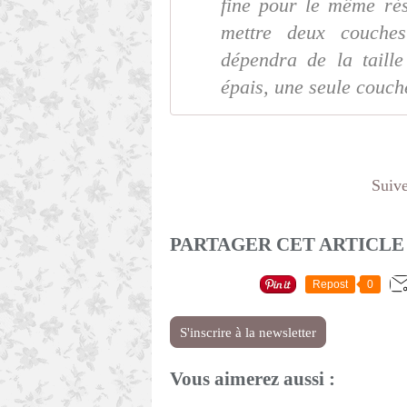
fine pour le même rés
mettre deux couches 
dépendra de la taille 
épais, une seule couche
Suive
PARTAGER CET ARTICLE
Repost
0
S'inscrire à la newsletter
Vous aimerez aussi :