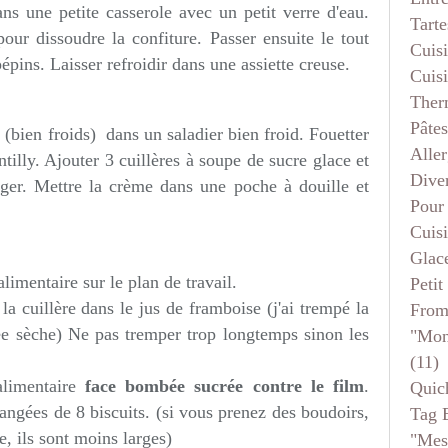
ns une petite casserole avec un petit verre d'eau.
Tarte
our dissoudre la confiture. Passer ensuite le tout
Cuis
pépins. Laisser refroidir dans une assiette creuse.
Cuis
Ther
Pâtes
 (bien froids) dans un saladier bien froid. Fouetter
Aller
tilly. Ajouter 3 cuillères à soupe de sucre glace et
Dive
ger. Mettre la crème dans une poche à douille et
Pour
Cuis
Glace
imentaire sur le plan de travail.
Petit
a cuillère dans le jus de framboise (j'ai trempé la
From
rée sèche) Ne pas tremper trop longtemps sinon les
"mon
(11)
alimentaire
face bombée sucrée contre le film
.
Quic
angées de 8 biscuits. (si vous prenez des boudoirs,
Tag 
, ils sont moins larges)
"mes