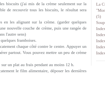
s biscuits (j'ai mis de la crème seulement sur la
La C
ble de recouvrir tous les biscuits, le résultat sera
"mon
(5)
 en les alignant sur la crème. (garder quelques
Soup
 une nouvelle couche de crème, puis une rangée de
Inde
ans l'autre sens)
Inde
 quelques framboises.
Inde
catement chaque côté contre le centre. Appuyer un
Inde
hérer partout. Vous pouvez mettre un peu de crème
Inde
 sur un plat au frais pendant au moins 12 h.
atement le film alimentaire, déposer les dernières
.