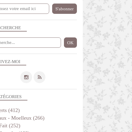
ECHERCHE
IVEZ-MOI
ATÉGORIES
erts
(412)
aux - Moelleux
(266)
Fait
(252)