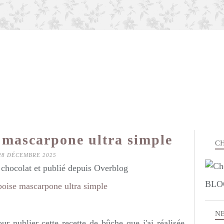
 mascarpone ultra simple
CH
28 DÉCEMBRE 2025
hocolat et publié depuis Overblog
BLO
N
ur publier cette recette de bûche que j'ai réalisée