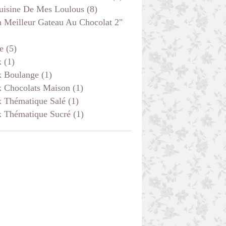
uisine De Mes Loulous
(8)
 Meilleur Gateau Au Chocolat 2"
e
(5)
x
(1)
x Boulange
(1)
x Chocolats Maison
(1)
x Thématique Salé
(1)
x Thématique Sucré
(1)