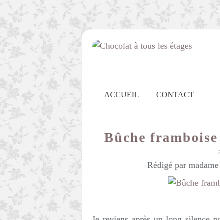
ACCUEIL
CONTACT
Bûche framboise
Rédigé par madame c
Je reviens après un long silence po