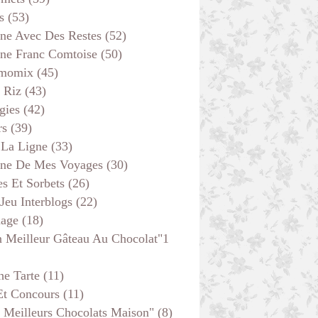
s
(53)
ine Avec Des Restes
(52)
ine Franc Comtoise
(50)
momix
(45)
 Riz
(43)
gies
(42)
rs
(39)
 La Ligne
(33)
ine De Mes Voyages
(30)
s Et Sorbets
(26)
 Jeu Interblogs
(22)
age
(18)
 Meilleur Gâteau Au Chocolat"1
he Tarte
(11)
Et Concours
(11)
 Meilleurs Chocolats Maison"
(8)