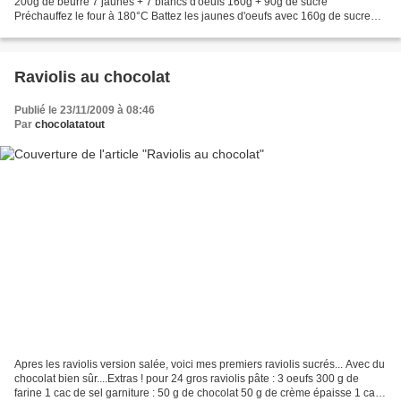
200g de beurre 7 jaunes + 7 blancs d'oeufs 160g + 90g de sucre
Préchauffez le four à 180°C Battez les jaunes d'oeufs avec 160g de sucre
jusqu'à l'obtention d'une crème pâle et épaisse....
Raviolis au chocolat
Publié le 23/11/2009 à 08:46
Par
chocolatatout
Apres les raviolis version salée, voici mes premiers raviolis sucrés... Avec du
chocolat bien sûr....Extras ! pour 24 gros raviolis pâte : 3 oeufs 300 g de
farine 1 cac de sel garniture : 50 g de chocolat 50 g de crème épaisse 1 cac