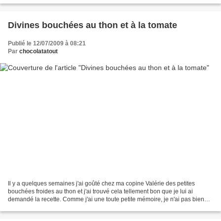
Divines bouchées au thon et à la tomate
Publié le 12/07/2009 à 08:21
Par
chocolatatout
Il y a quelques semaines j'ai goûté chez ma copine Valérie des petites
bouchées froides au thon et j'ai trouvé cela tellement bon que je lui ai
demandé la recette. Comme j'ai une toute petite mémoire, je n'ai pas bien
retenu et quand j'ai essayé de refaire...