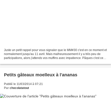
Juste un petit rappel pour vous signaler que le MM#30 c'est en ce moment et
normalement jusqu'au 11 avril. Mais malheureusement il y a très peu de
participations, alors j'attends vos muffins avec impatience. Pâques c'est ce
week end, de quoi donner des...
Petits gâteaux moelleux à l'ananas
Publié le 11/03/2014 à 07:21
Par
chocolatatout