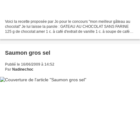
Voici la recette proposée par Jo pour le concours "mon meilleur gâteau au
chocolat" Je lui laisse la parole : GATEAU AU CHOCOLAT SANS FARINE
125 g de chocolat amer 1 c. à café d'extrait de vanille 1 c. à soupe de café
fort 2 c. à soupe de Grand Marnier...
Saumon gros sel
Publié le 16/06/2009 à 14:52
Par
Nadinechoc