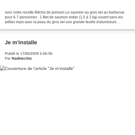
voici notre recette fétiche de poisson Le saumon au gros sel au barbecue
pour 6-7 personnes : 1 filet de saumon entier (1,5 à 2 kg) ouvert sans les
arêtes mais avec la peau du gros sel une grande feuille d'aluminium
Préparer la feuille d'aluminium en...
Je m'installe
Publié le 17/06/2009 à 06:56
Par
Nadinechoc