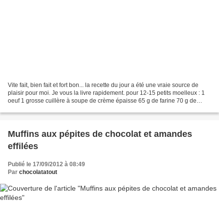
Vite fait, bien fait et fort bon... la recette du jour a été une vraie source de
plaisir pour moi. Je vous la livre rapidement. pour 12-15 petits moelleux : 1
oeuf 1 grosse cuillère à soupe de crème épaisse 65 g de farine 70 g de
sucre en poudre 30 g...
Muffins aux pépites de chocolat et amandes
effilées
Publié le 17/09/2012 à 08:49
Par
chocolatatout