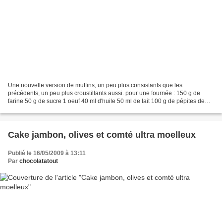
Une nouvelle version de muffins, un peu plus consistants que les
précédents, un peu plus croustillants aussi. pour une fournée : 150 g de
farine 50 g de sucre 1 oeuf 40 ml d'huile 50 ml de lait 100 g de pépites de
chocolat 30 g d'amandes effilées 1 cuillère...
Cake jambon, olives et comté ultra moelleux
Publié le 16/05/2009 à 13:11
Par
chocolatatout