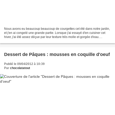
Nous avons eu beaucoup beaucoup de courgettes cet été dans notre jardin,
et j'en ai congelé une grande partie. Lorsque j'ai essayé d'en cuisiner cet
hiver, j'ai été assez déçue par leur texture très molle et gorgée d'eau.
Comme nous ne mangeons pas de...
Dessert de Pâques : mousses en coquille d'oeuf
Publié le 09/04/2012 à 10:39
Par
chocolatatout