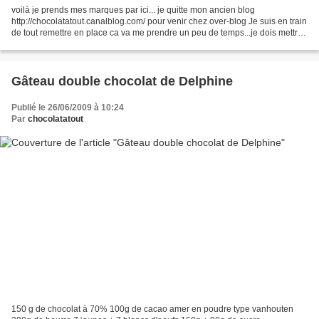
voilà je prends mes marques par ici... je quitte mon ancien blog
http://chocolatatout.canalblog.com/ pour venir chez over-blog Je suis en train
de tout remettre en place ca va me prendre un peu de temps...je dois mettre
à jour les liens. mais quelques...
Gâteau double chocolat de Delphine
Publié le 26/06/2009 à 10:24
Par
chocolatatout
150 g de chocolat à 70% 100g de cacao amer en poudre type vanhouten