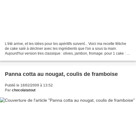
L'été arrive, et les idées pour les apéritifs suivent... Voici ma recette fétiche
de cake salé à décliner avec les ingrédients que l'on a sous la main.
Aujourd'hui version tres classique : olives, jambon, fromage. pour 1 cake : 5
cl d'huile d'olive 5...
Panna cotta au nougat, coulis de framboise
Publié le 18/02/2009 à 13:52
Par
chocolatatout