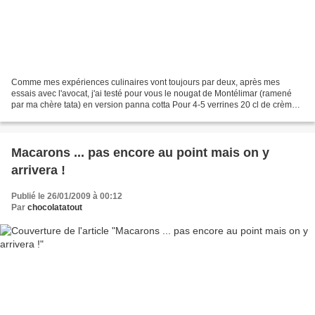
Comme mes expériences culinaires vont toujours par deux, après mes
essais avec l'avocat, j'ai testé pour vous le nougat de Montélimar (ramené
par ma chère tata) en version panna cotta Pour 4-5 verrines 20 cl de crème
liquide 20 cl de lait 1,5 g d'agar...
Macarons ... pas encore au point mais on y
arrivera !
Publié le 26/01/2009 à 00:12
Par
chocolatatout