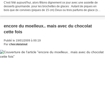
C'est l'été aujourd'hui, alors fêtons dignement ce jour avec une assiette de
desserts gourmande. pour les brochettes de glaces : Autant de piques en
bois que de convives (piques de 15 cm) Deux ou trois parfums de glace (sur
la photo : caramel au beurre...
encore du moelleux.. mais avec du chocolat
cette fois
Publié le 19/01/2009 à 00:19
Par
chocolatatout