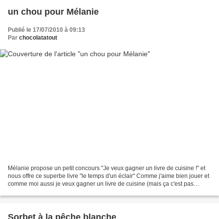
un chou pour Mélanie
Publié le 17/07/2010 à 09:13
Par
chocolatatout
Mélanie propose un petit concours "Je veux gagner un livre de cuisine !" et
nous offre ce superbe livre "le temps d'un éclair" Comme j'aime bien jouer et
comme moi aussi je veux gagner un livre de cuisine (mais ça c'est pas
gagné hein ?) je propose à...
Sorbet à la pêche blanche