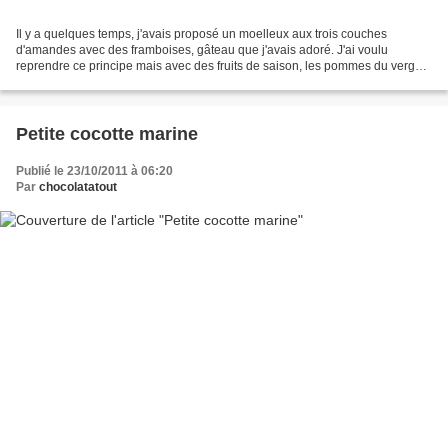
Il y a quelques temps, j'avais proposé un moelleux aux trois couches
d'amandes avec des framboises, gâteau que j'avais adoré. J'ai voulu
reprendre ce principe mais avec des fruits de saison, les pommes du verger.
pour un moelleux (carré de 20x20 cm) :...
Petite cocotte marine
Publié le 23/10/2011 à 06:20
Par
chocolatatout