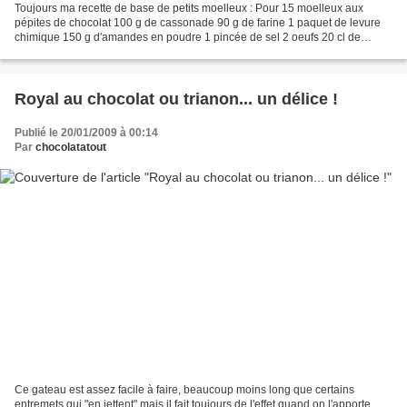
Toujours ma recette de base de petits moelleux : Pour 15 moelleux aux
pépites de chocolat 100 g de cassonade 90 g de farine 1 paquet de levure
chimique 150 g d'amandes en poudre 1 pincée de sel 2 oeufs 20 cl de
crème liquide 20 g de beurre fondu (pour...
Royal au chocolat ou trianon... un délice !
Publié le 20/01/2009 à 00:14
Par
chocolatatout
Ce gateau est assez facile à faire, beaucoup moins long que certains
entremets qui "en jettent" mais il fait toujours de l'effet quand on l'apporte