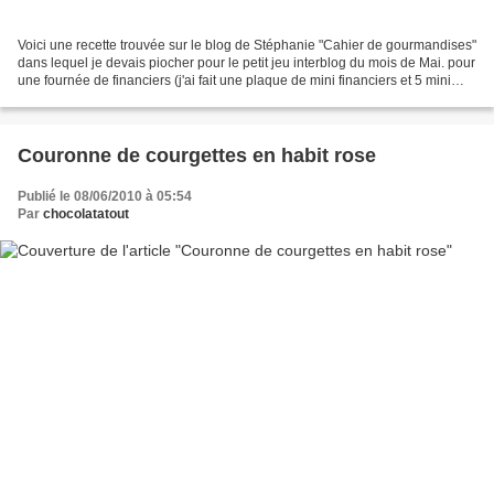
Voici une recette trouvée sur le blog de Stéphanie "Cahier de gourmandises"
dans lequel je devais piocher pour le petit jeu interblog du mois de Mai. pour
une fournée de financiers (j'ai fait une plaque de mini financiers et 5 mini
cakes) 2 œufs 150 g...
Couronne de courgettes en habit rose
Publié le 08/06/2010 à 05:54
Par
chocolatatout