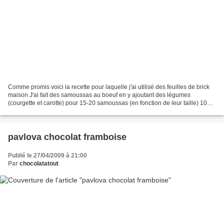
Comme promis voici la recette pour laquelle j'ai utilisé des feuilles de brick
maison J'ai fait des samoussas au boeuf en y ajoutant des légumes
(courgette et carotte) pour 15-20 samoussas (en fonction de leur taille) 10
feuilles de brick achetées ou...
pavlova chocolat framboise
Publié le 27/04/2009 à 21:00
Par
chocolatatout