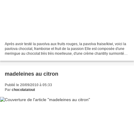
Après avoir testé la pavolva aux fruits rouges, la pavolva fraise/kiwi, voici la
pavlova chocolat, framboise et fruit de la passion Elle est composée d'une
meringue au chocolat très très moelleuse, d'une crème chantilly surmontée
de framboises et parsemée...
madeleines au citron
Publié le 20/09/2010 à 05:33
Par
chocolatatout