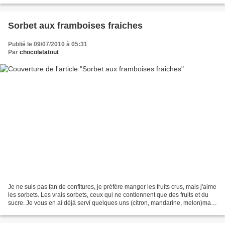
Sorbet aux framboises fraiches
Publié le 09/07/2010 à 05:31
Par
chocolatatout
Je ne suis pas fan de confitures, je préfère manger les fruits crus, mais j'aime
les sorbets. Les vrais sorbets, ceux qui ne contiennent que des fruits et du
sucre. Je vous en ai déjà servi quelques uns (citron, mandarine, melon)mais
je ne peux pas m'empêcher...