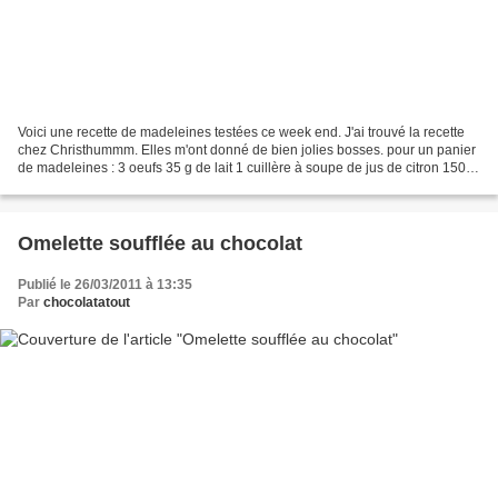
Voici une recette de madeleines testées ce week end. J'ai trouvé la recette
chez Christhummm. Elles m'ont donné de bien jolies bosses. pour un panier
de madeleines : 3 oeufs 35 g de lait 1 cuillère à soupe de jus de citron 150 g
sucre 1/2 sachet de sucre...
Omelette soufflée au chocolat
Publié le 26/03/2011 à 13:35
Par
chocolatatout