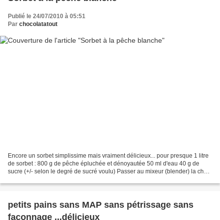
Publié le 24/07/2010 à 05:51
Par
chocolatatout
Encore un sorbet simplissime mais vraiment délicieux... pour presque 1 litre
de sorbet : 800 g de pêche épluchée et dénoyautée 50 ml d'eau 40 g de
sucre (+/- selon le degré de sucré voulu) Passer au mixeur (blender) la chair
des pêches. Faire chauffer...
petits pains sans MAP sans pétrissage sans
façonnage ...délicieux