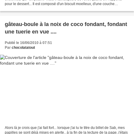
pour le dessert... Il est composé d'un biscuit moelleux, d'une couche
croustillante au praliné et d'une...
gâteau-boule à la noix de coco fondant, fondant
une tuerie en vue ....
Publié le 16/06/2010 à 07:51
Par
chocolatatout
Alors là je crois que j'ai fait fort... lorsque j'ai lu le titre du billet de Sab, mes
papilles se sont déjà mises en alerte.. à la fin de la lecture de la page, j'étais