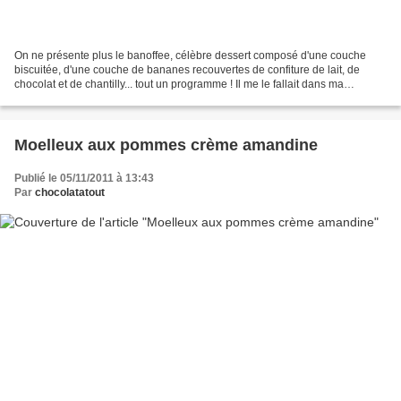
On ne présente plus le banoffee, célèbre dessert composé d'une couche
biscuitée, d'une couche de bananes recouvertes de confiture de lait, de
chocolat et de chantilly... tout un programme ! Il me le fallait dans ma
cuisine... je l'ai trouvé assez facile...
Moelleux aux pommes crème amandine
Publié le 05/11/2011 à 13:43
Par
chocolatatout