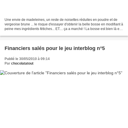
Une envie de madeleines, un reste de noisettes réduites en poudre et de
vergeoise brune ... le risque d'essayer d'obtenir la belle bosse en modifiant à
peine mes ingrédients fétiches... ET.... ça a marché ! La bosse est bien là et
les madeleines très...
Financiers salés pour le jeu interblog n°5
Publié le 30/05/2010 à 09:14
Par
chocolatatout