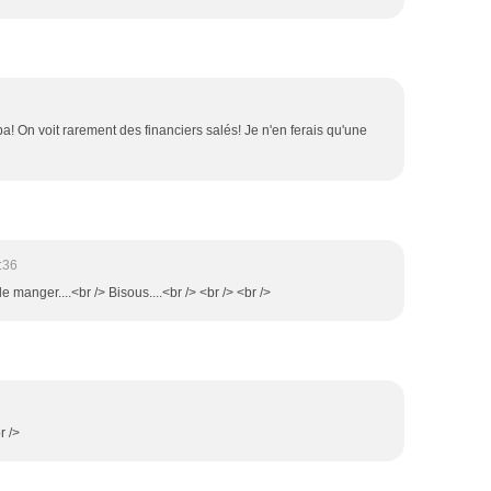
mpa! On voit rarement des financiers salés! Je n'en ferais qu'une
:36
anger....<br /> Bisous....<br /> <br /> <br />
r />