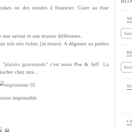
BLO
cakes ou des moules à financier. Cuire au four
N
 une saveur et une texture différentes.
s très très riches j'ai trouvé. A déguster en petites
R
m "
plaisirs gourmands
" c'est aussi Poe & Jeff
La
iocher chez moi...
SU
rsion imprimable
C