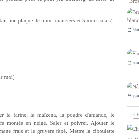
Brow
 fait une plaque de mini financiers et 5 mini cakes)
25/0
26/0
ur moi)
25/0
rer la farine, la maïzena, la poudre d'amande, le
CH
fs montés en neige. Saler et poivrer. Ajouter le
ge frais et le gruyère râpé. Mettre la ciboulette