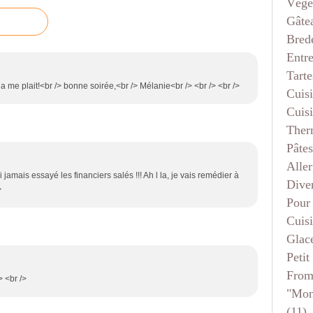
Végé
Gâte
Bred
Entr
Tarte
ela me plait!<br /> bonne soirée,<br /> Mélanie<br /> <br /> <br />
Cuis
Cuis
Ther
Pâtes
Aller
i jamais essayé les financiers salés !!! Ah l la, je vais remédier à
Dive
>
Pour
Cuis
Glace
Petit
From
> <br />
"mon
(11)