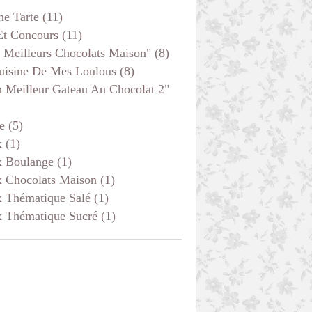
he Tarte
(11)
Et Concours
(11)
 Meilleurs Chocolats Maison"
(8)
uisine De Mes Loulous
(8)
 Meilleur Gateau Au Chocolat 2"
e
(5)
x
(1)
x Boulange
(1)
x Chocolats Maison
(1)
x Thématique Salé
(1)
x Thématique Sucré
(1)