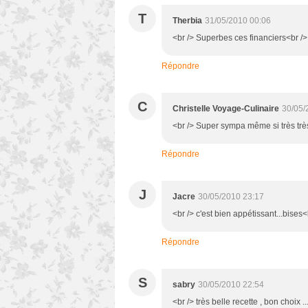
T
Therbia
31/05/2010 00:06
<br /> Superbes ces financiers<br /> 
Répondre
C
Christelle Voyage-Culinaire
30/05/
<br /> Super sympa même si très très
Répondre
J
Jacre
30/05/2010 23:17
<br /> c'est bien appétissant...bises<
Répondre
S
sabry
30/05/2010 22:54
<br /> très belle recette , bon choix ..