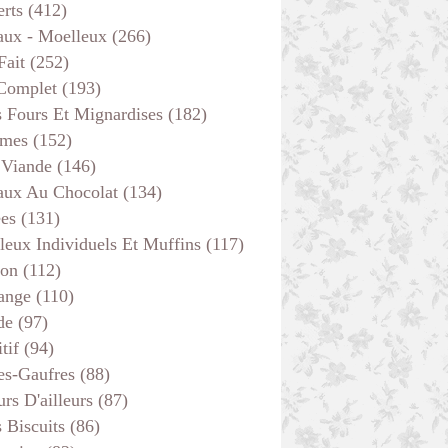
erts
(412)
aux - Moelleux
(266)
Fait
(252)
 Complet
(193)
s Fours Et Mignardises
(182)
mes
(152)
 Viande
(146)
aux Au Chocolat
(134)
ées
(131)
leux Individuels Et Muffins
(117)
son
(112)
ange
(110)
de
(97)
tif
(94)
es-Gaufres
(88)
rs D'ailleurs
(87)
s Biscuits
(86)