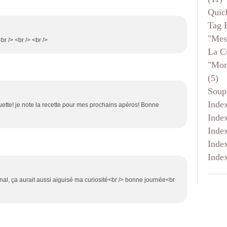
Quic
Tag 
"mes
br /> <br /> <br />
La C
"mon
(5)
Soup
Inde
ouette! je note la recette pour mes prochains apéros! Bonne
Inde
Inde
Inde
Inde
ginal, ça aurait aussi aiguisé ma curiosité<br /> bonne journée<br