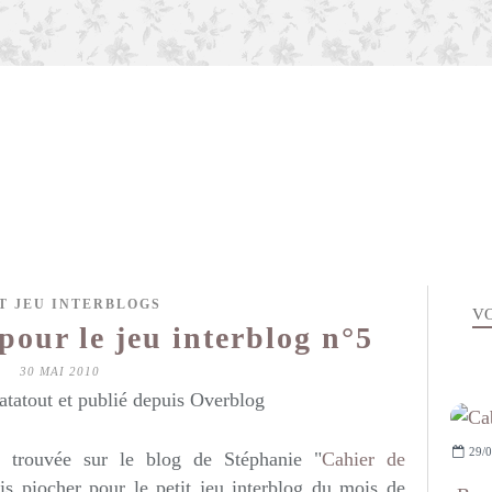
T JEU INTERBLOGS
VO
pour le jeu interblog n°5
30 MAI 2010
atatout et publié depuis Overblog
29/0
e trouvée sur le blog de Stéphanie "
Cahier de
is piocher pour le petit jeu interblog du mois de