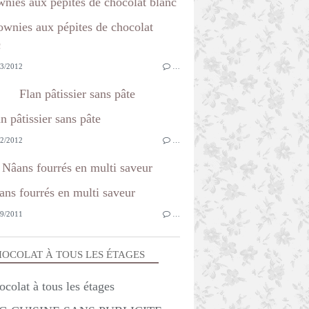
nies aux pépites de chocolat blanc
3/2012
…
Flan pâtissier sans pâte
2/2012
…
Nâans fourrés en multi saveur
9/2011
…
OCOLAT À TOUS LES ÉTAGES