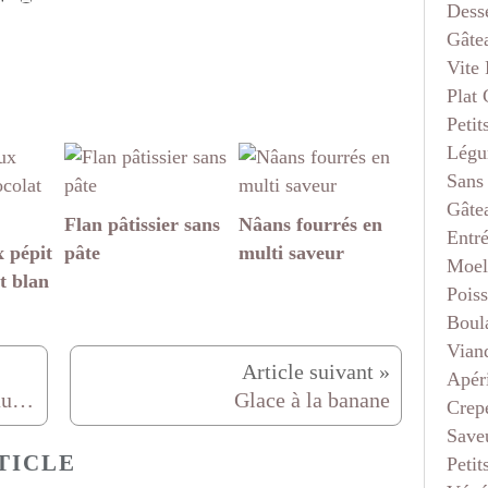
Dess
Gâte
Vite 
Plat
Petit
Légu
Sans
Gâte
Flan pâtissier sans
Nâans fourrés en
Entr
 pépit
pâte
multi saveur
Moel
t blan
Pois
Boul
Vian
Apéri
Bretzels et malicettes nature, au sel ou au pavot à garnir
Glace à la banane
Crep
Saveu
TICLE
Petit