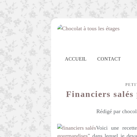
ACCUEIL
CONTACT
PETI
Financiers salés 
Rédigé par chocol
Voici une recett
gourmandises
" dans lequel je deva