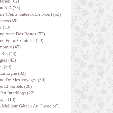
tarien
(82)
au 3 D
(73)
ele (petits Gâteaux De Noël)
(63)
emets
(59)
s
(53)
ine Avec Des Restes
(52)
ine Franc Comtoise
(50)
momix
(45)
 Riz
(43)
gies
(42)
rs
(39)
 La Ligne
(33)
ine De Mes Voyages
(30)
s Et Sorbets
(26)
 Jeu Interblogs
(22)
age
(18)
 Meilleur Gâteau Au Chocolat"1