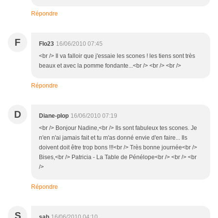
Répondre
F
Flo23
16/06/2010 07:45
<br /> Il va falloir que j'essaie les scones ! les tiens sont très
beaux et avec la pomme fondante...<br /> <br /> <br />
Répondre
D
Diane-plop
16/06/2010 07:19
<br /> Bonjour Nadine,<br /> Ils sont fabuleux tes scones. Je
n'en n'ai jamais fait et tu m'as donné envie d'en faire... Ils
doivent doit être trop bons !!!<br /> Très bonne journée<br />
Bises,<br /> Patricia - La Table de Pénélope<br /> <br /> <br
/>
Répondre
S
sab
16/06/2010 04:10