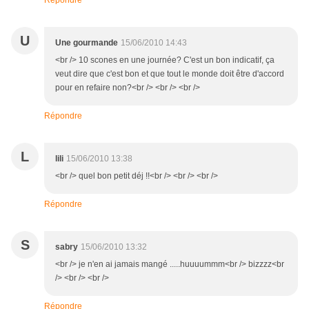
Répondre
U
Une gourmande
15/06/2010 14:43
<br /> 10 scones en une journée? C'est un bon indicatif, ça
veut dire que c'est bon et que tout le monde doit être d'accord
pour en refaire non?<br /> <br /> <br />
Répondre
L
lili
15/06/2010 13:38
<br /> quel bon petit déj !!<br /> <br /> <br />
Répondre
S
sabry
15/06/2010 13:32
<br /> je n'en ai jamais mangé .....huuuummm<br /> bizzzz<br
/> <br /> <br />
Répondre