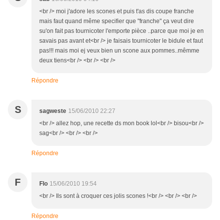
<br /> moi j'adore les scones et puis t'as dis coupe franche
mais faut quand même specifier que "franche" ça veut dire
su'on fait pas tournicoter l'emporte pièce ..parce que moi je en
savais pas avant et<br /> je faisais tournicoter le bidule et faut
pas!!! mais moi ej veux bien un scone aux pommes..mêmme
deux tiens<br /> <br /> <br />
Répondre
S
sagweste
15/06/2010 22:27
<br /> allez hop, une recette ds mon book lol<br /> bisou<br />
sag<br /> <br /> <br />
Répondre
F
Flo
15/06/2010 19:54
<br /> Ils sont à croquer ces jolis scones !<br /> <br /> <br />
Répondre