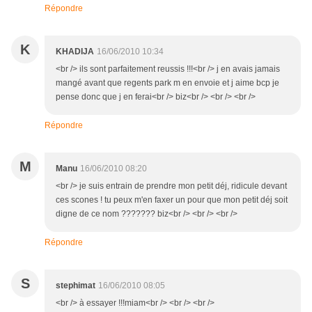
Répondre
K
KHADIJA
16/06/2010 10:34
<br /> ils sont parfaitement reussis !!!<br /> j en avais jamais
mangé avant que regents park m en envoie et j aime bcp je
pense donc que j en ferai<br /> biz<br /> <br /> <br />
Répondre
M
Manu
16/06/2010 08:20
<br /> je suis entrain de prendre mon petit déj, ridicule devant
ces scones ! tu peux m'en faxer un pour que mon petit déj soit
digne de ce nom ??????? biz<br /> <br /> <br />
Répondre
S
stephimat
16/06/2010 08:05
<br /> à essayer !!!miam<br /> <br /> <br />