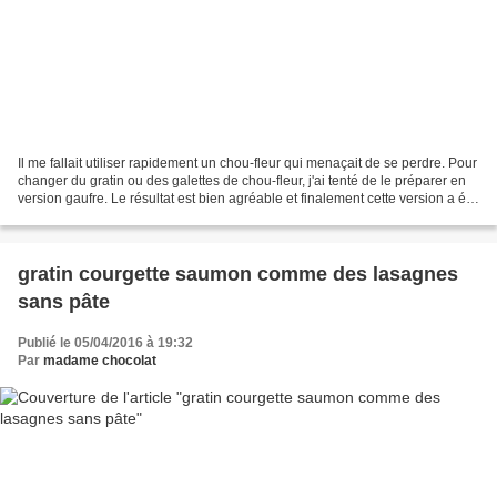
Il me fallait utiliser rapidement un chou-fleur qui menaçait de se perdre. Pour
changer du gratin ou des galettes de chou-fleur, j'ai tenté de le préparer en
version gaufre. Le résultat est bien agréable et finalement cette version a été
adoptée par toute...
gratin courgette saumon comme des lasagnes
sans pâte
Publié le 05/04/2016 à 19:32
Par
madame chocolat