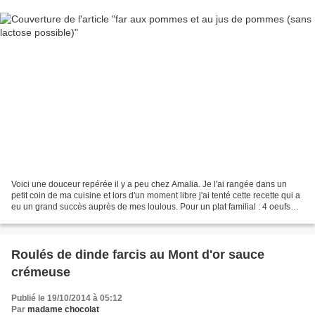
Voici une douceur repérée il y a peu chez Amalia. Je l'ai rangée dans un
petit coin de ma cuisine et lors d'un moment libre j'ai tenté cette recette qui a
eu un grand succès auprès de mes loulous. Pour un plat familial : 4 oeufs
250 g de farine 130 g...
Roulés de dinde farcis au Mont d'or sauce
crémeuse
Publié le 19/10/2014 à 05:12
Par
madame chocolat