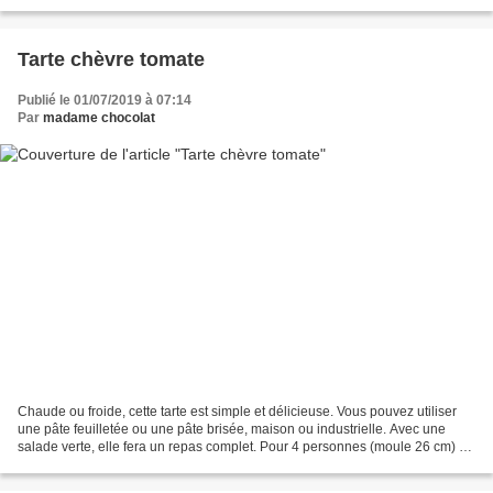
lui faire un beau gâteau....
Tarte chèvre tomate
Publié le 01/07/2019 à 07:14
Par
madame chocolat
Chaude ou froide, cette tarte est simple et délicieuse. Vous pouvez utiliser
une pâte feuilletée ou une pâte brisée, maison ou industrielle. Avec une
salade verte, elle fera un repas complet. Pour 4 personnes (moule 26 cm) 1
pâte à tarte (brisée ou feuilletée)...