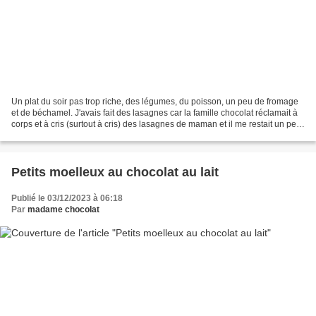
Un plat du soir pas trop riche, des légumes, du poisson, un peu de fromage
et de béchamel. J'avais fait des lasagnes car la famille chocolat réclamait à
corps et à cris (surtout à cris) des lasagnes de maman et il me restait un peu
de béchamel non utilisée,...
Petits moelleux au chocolat au lait
Publié le 03/12/2023 à 06:18
Par
madame chocolat