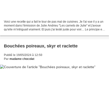
Voici une recette qui a fait le tour de pas mal de cuisines. Je l'ai vue il y a un
moment dans l'émission de Julie Andrieu "Les carnets de Julie" et j'avoue
qu'elle m’intriguait vraiment. Et puis j'ai testé juste pour voir.... Le principe est
très simple...
Bouchées poireaux, skyr et raclette
Publié le 19/05/2024 à 12:50
Par
madame chocolat