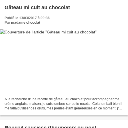
Gâteau mi cuit au chocolat
Publié le 13/03/2017 à 09:36
Par
madame chocolat
A la recherche d'une recette de gâteau au chocolat pour accompagner ma
crème anglaise maison, je suis tombée sur cette recette. Cela tombait bien il
me fallait utiliser des œufs, mes poules étant généreuses en ce moment, j'ai
des stocks... Je vous transmets...
Rougail saucisse (thermomix ou non)