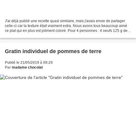
J'ai déjà publié une recette quasi similaire, mais j'avais envie de partager
celle-ci car la texture était vraiment extra. Nous avons tous beaucoup aimé
ce plat qui en plus est joliment coloré. Pour 4 personnes : 4 oeufs 125 g de
fromage blanc ou de skyr...
Gratin individuel de pommes de terre
Publié le 21/05/2019 à 08:20
Par
madame chocolat