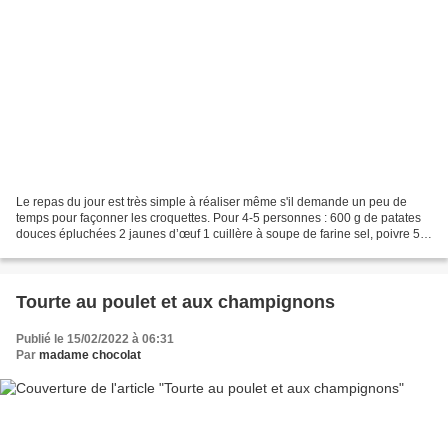
Le repas du jour est très simple à réaliser même s'il demande un peu de
temps pour façonner les croquettes. Pour 4-5 personnes : 600 g de patates
douces épluchées 2 jaunes d’œuf 1 cuillère à soupe de farine sel, poivre 50
g de fromage râpé coriandre fraiche...
Tourte au poulet et aux champignons
Publié le 15/02/2022 à 06:31
Par
madame chocolat