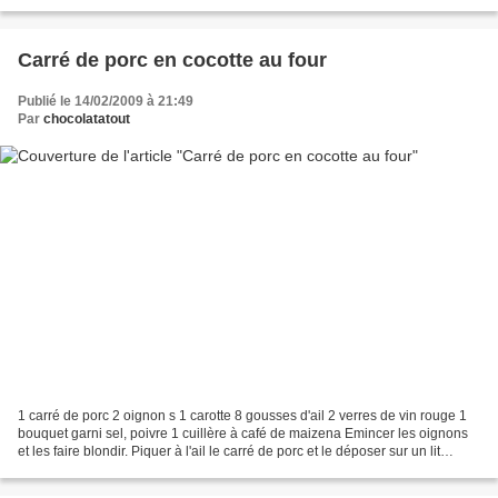
et imagées, mon âme...
Carré de porc en cocotte au four
Publié le 14/02/2009 à 21:49
Par
chocolatatout
1 carré de porc 2 oignon s 1 carotte 8 gousses d'ail 2 verres de vin rouge 1
bouquet garni sel, poivre 1 cuillère à café de maizena Emincer les oignons
et les faire blondir. Piquer à l'ail le carré de porc et le déposer sur un lit
d'oignons dans une cocotte...