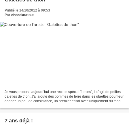
Publié le 14/10/2012 à 09:53
Par
chocolatatout
Je vous propose aujourd'hui une recette spécial "restes", il s'agit de petites
galettes de thon. J'ai ajouté des pommes de terre dans les glaettes pour leur
donner un peu de consistance, un premier essai avec uniquement du thon
ne m'ayant pas convenu....
7 ans déjà !