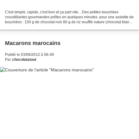
C'est simple, rapide, c'est bon et ça part vite... Des petites bouchées
croustillantes gourmandes prêtes en quelques minutes. pour une assiette de
bouchées : 150 g de chocolat noir 80 g de riz soufflé nature (chocolat blanc
pour l'enrobage facultatif)...
Macarons marocains
Publié le 03/08/2012 à 06:49
Par
chocolatatout