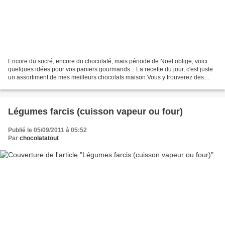
Encore du sucré, encore du chocolaté, mais période de Noël oblige, voici
quelques idées pour vos paniers gourmands... La recette du jour, c'est juste
un assortiment de mes meilleurs chocolats maison.Vous y trouverez des
chocolats à la ganache orange,...
Légumes farcis (cuisson vapeur ou four)
Publié le 05/09/2011 à 05:52
Par
chocolatatout