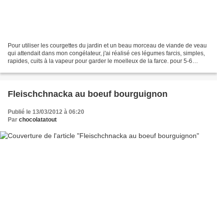
Pour utiliser les courgettes du jardin et un beau morceau de viande de veau
qui attendait dans mon congélateur, j'ai réalisé ces légumes farcis, simples,
rapides, cuits à la vapeur pour garder le moelleux de la farce. pour 5-6
personnes : 500 g de viande...
Fleischchnacka au boeuf bourguignon
Publié le 13/03/2012 à 06:20
Par
chocolatatout