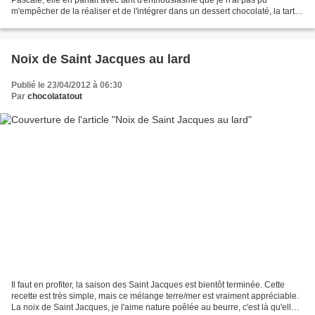
Pascale, elle en parlait avec tant d'enthousiasme que je n'ai pas pu
m'empêcher de la réaliser et de l'intégrer dans un dessert chocolaté, la tarte
à la mousse au chocolat (que je...
Noix de Saint Jacques au lard
Publié le 23/04/2012 à 06:30
Par
chocolatatout
Il faut en profiter, la saison des Saint Jacques est bientôt terminée. Cette
recette est très simple, mais ce mélange terre/mer est vraiment appréciable.
La noix de Saint Jacques, je l'aime nature poêlée au beurre, c'est là qu'elle