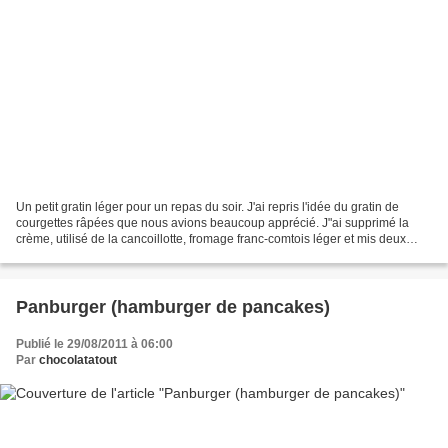
Un petit gratin léger pour un repas du soir. J'ai repris l'idée du gratin de
courgettes râpées que nous avions beaucoup apprécié. J"ai supprimé la
crème, utilisé de la cancoillotte, fromage franc-comtois léger et mis deux
oeufs pour lier le tout. pour...
Panburger (hamburger de pancakes)
Publié le 29/08/2011 à 06:00
Par
chocolatatout