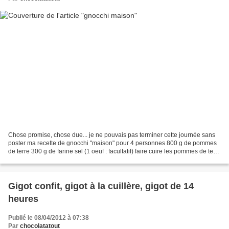
Chose promise, chose due... je ne pouvais pas terminer cette journée sans
poster ma recette de gnocchi "maison" pour 4 personnes 800 g de pommes
de terre 300 g de farine sel (1 oeuf : facultatif) faire cuire les pommes de terre
en robe des champs les...
Gigot confit, gigot à la cuillère, gigot de 14
heures
Publié le 08/04/2012 à 07:38
Par
chocolatatout