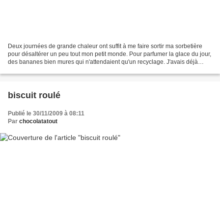
Deux journées de grande chaleur ont suffit à me faire sortir ma sorbetière
pour désaltérer un peu tout mon petit monde. Pour parfumer la glace du jour,
des bananes bien mures qui n'attendaient qu'un recyclage. J'avais déjà
tenté la glace à la banane avec...
biscuit roulé
Publié le 30/11/2009 à 08:11
Par
chocolatatout