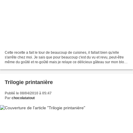
Cette recette a fait le tour de beaucoup de cuisines, il fallait bien qu'elle
s'arrête chez moi. Je sais que pour beaucoup c'est du vu et revu, peut-être
même du goûté et re-goûté mais je relaye ce délicieux gâteau sur mon blog
car je sais qu'un grand...
Trilogie printanière
Publié le 08/04/2010 à 05:47
Par
chocolatatout