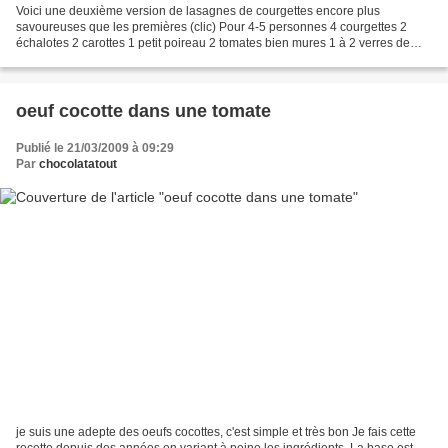
Voici une deuxième version de lasagnes de courgettes encore plus
savoureuses que les premières (clic) Pour 4-5 personnes 4 courgettes 2
échalotes 2 carottes 1 petit poireau 2 tomates bien mures 1 à 2 verres de
coulis de tomates 1 verre de vin 3 gousses...
oeuf cocotte dans une tomate
Publié le 21/03/2009 à 09:29
Par
chocolatatout
je suis une adepte des oeufs cocottes, c'est simple et très bon Je fais cette
recette depuis des années en variant à peine les ingrédients. La base est