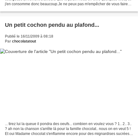
j'en consomme donc beaucoup.Je ne peux pas m'empêcher de vous faire
partager ce nouveau roulé salé,...
Un petit cochon pendu au plafond...
Publié le 16/11/2009 à 08:18
Par
chocolatatout
... tirez lui la queue il pondra des oeufs... combien en voulez vous ? 1.. 2.. 3..
? ah non la chanson s'arrête là pour la famille chocolat.. nous on en veut 5 !
Et oui Madame chocolat s'enflamme encore pour des mignardises sucrées