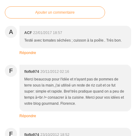
Ajouter un commentaire
A
ACF
22/01/2017 18:57
Testé avec tomates séchées ; cuisson à la poêle.. Très bon.
Répondre
F
floflo974
20/11/2012 02:16
Merci beaucoup pour l'idée et n'ayant pas de pommes de
terre sous la main, j'ai utilisé un reste de riz cuit et ce fut
super: simple et rapide. Bref très pratique quand on a peu de
temps à<br /> consacrer à la cuisine. Merci pour vos idées et
votre blog gourmand. Florence.
Répondre
F
floflo974
23/10/2012 18:52