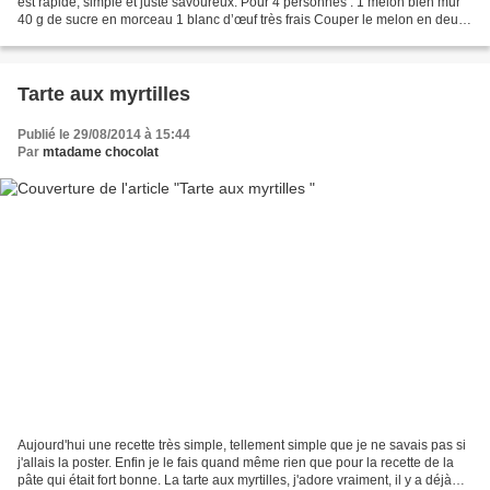
est rapide, simple et juste savoureux. Pour 4 personnes : 1 melon bien mur
40 g de sucre en morceau 1 blanc d’œuf très frais Couper le melon en deux
et retirer les pépins....
Tarte aux myrtilles
Publié le 29/08/2014 à 15:44
Par
mtadame chocolat
Aujourd'hui une recette très simple, tellement simple que je ne savais pas si
j'allais la poster. Enfin je le fais quand même rien que pour la recette de la
pâte qui était fort bonne. La tarte aux myrtilles, j'adore vraiment, il y a déjà