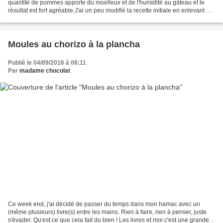
quantité de pommes apporte du moelleux et de l'humidité au gâteau et le
résultat est fort agréable.J'ai un peu modifié la recette initiale en enlevant du
sucre et en ajoutant du lait...
Moules au chorizo à la plancha
Publié le 04/09/2016 à 08:11
Par
madame chocolat
Ce week end, j'ai décidé de passer du temps dans mon hamac avec un
(même plusieurs) livre(s) entre les mains. Rien à faire, rien à penser, juste
s'évader. Qu'est ce que cela fait du bien ! Les livres et moi c'est une grande