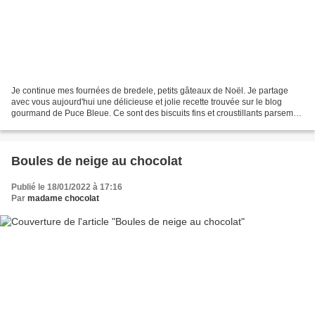
Je continue mes fournées de bredele, petits gâteaux de Noël. Je partage
avec vous aujourd'hui une délicieuse et jolie recette trouvée sur le blog
gourmand de Puce Bleue. Ce sont des biscuits fins et croustillants parsemés
d'amandes effilées, au bon goût...
Boules de neige au chocolat
Publié le 18/01/2022 à 17:16
Par
madame chocolat