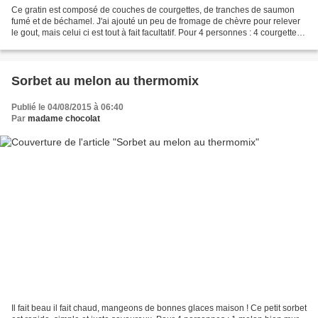
Ce gratin est composé de couches de courgettes, de tranches de saumon
fumé et de béchamel. J'ai ajouté un peu de fromage de chèvre pour relever
le gout, mais celui ci est tout à fait facultatif. Pour 4 personnes : 4 courgettes
pas trop grosses 1 gousse...
Sorbet au melon au thermomix
Publié le 04/08/2015 à 06:40
Par
madame chocolat
Il fait beau il fait chaud, mangeons de bonnes glaces maison ! Ce petit sorbet