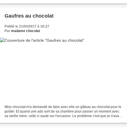
flan) en utilisant du...
Gaufres au chocolat
Publié le 21/04/2017 à 16:27
Par
madame chocolat
Miss chocolat m'a demandé de faire avec elle un gâteau au chocolat pour le
goûter. Et quand une ado sort de sa chambre pour passer un moment avec
sa vieille mère, celle ci saute sur l'occasion. Le problème c'est que je n'avais
pas envie de faire un gâteau...