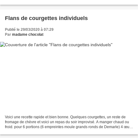
recettes intitulées beignets...
Flans de courgettes individuels
Publié le 29/03/2020 à 07:29
Par
madame chocolat
Voici une recette rapide et bien bonne. Quelques courgettes, un reste de
fromage de chèvre et voici un repas du soir improvisé. A manger chaud ou
froid. pour 6 portions (6 empreintes moule grands ronds de Demarle) 4 œufs
60 g de farine 15 cl de lait 15...