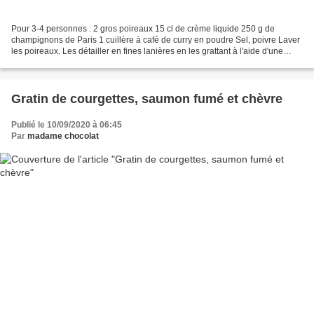
Pour 3-4 personnes : 2 gros poireaux 15 cl de crème liquide 250 g de
champignons de Paris 1 cuillère à café de curry en poudre Sel, poivre Laver
les poireaux. Les détailler en fines lanières en les grattant à l'aide d'une
fourchette. Verser un filet d'huile...
Gratin de courgettes, saumon fumé et chèvre
Publié le 10/09/2020 à 06:45
Par
madame chocolat