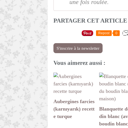
une fois roulée.
PARTAGER CET ARTICLE
Repost
0
S'inscrire à la newsletter
Vous aimerez aussi :
Aubergines farcies
(karnıyarık) recett
Blanquette d
e turque
din blanc (a
boudin blanc