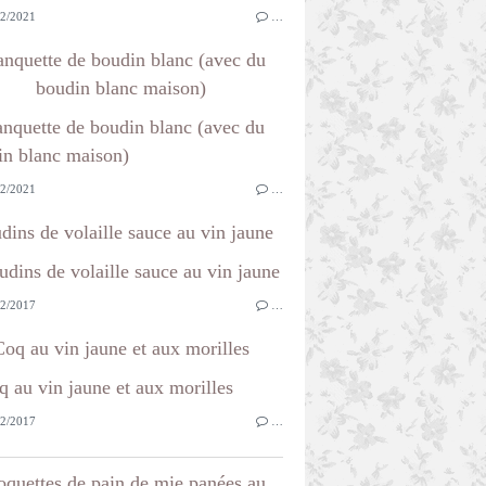
2/2021
…
anquette de boudin blanc (avec du
boudin blanc maison)
2/2021
…
dins de volaille sauce au vin jaune
2/2017
…
Coq au vin jaune et aux morilles
2/2017
…
oquettes de pain de mie panées au