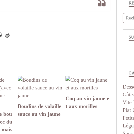
R
SU
C
Dess
Gâte
Coq au vin jaune e
Vite 
Boudins de volaille
t aux morilles
Plat
e bou
sauce au vin jaune
Petit
vec du
Légu
 mais
Sans