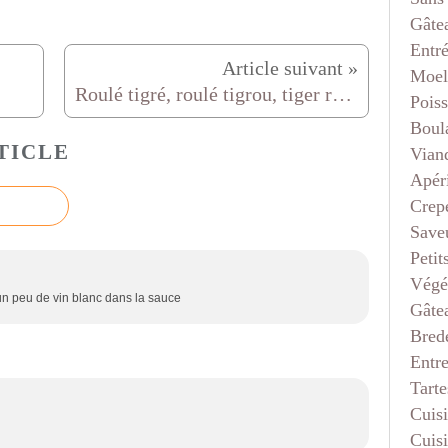
Gâte
Entr
Moel
Roulé tigré, roulé tigrou, tiger roll cake
Pois
Boul
TICLE
Vian
Apéri
Crep
Saveu
Petit
Végé
 un peu de vin blanc dans la sauce
Gâte
Bred
Entr
Tarte
Cuis
Cuis