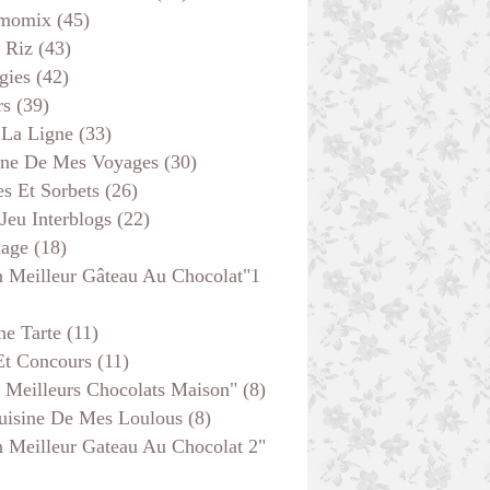
momix
(45)
 Riz
(43)
gies
(42)
rs
(39)
 La Ligne
(33)
ine De Mes Voyages
(30)
s Et Sorbets
(26)
 Jeu Interblogs
(22)
age
(18)
 Meilleur Gâteau Au Chocolat"1
he Tarte
(11)
Et Concours
(11)
 Meilleurs Chocolats Maison"
(8)
uisine De Mes Loulous
(8)
 Meilleur Gateau Au Chocolat 2"