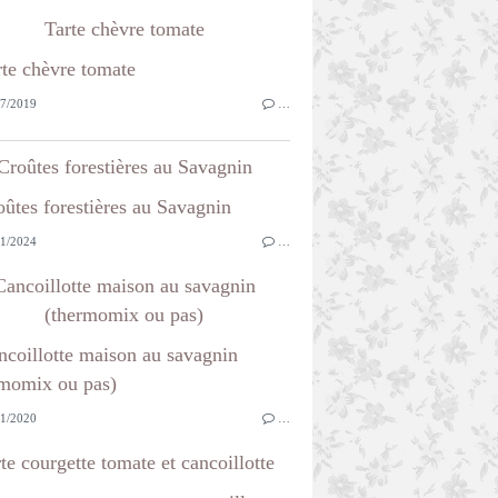
Tarte chèvre tomate
7/2019
…
Croûtes forestières au Savagnin
1/2024
…
Cancoillotte maison au savagnin
(thermomix ou pas)
1/2020
…
te courgette tomate et cancoillotte