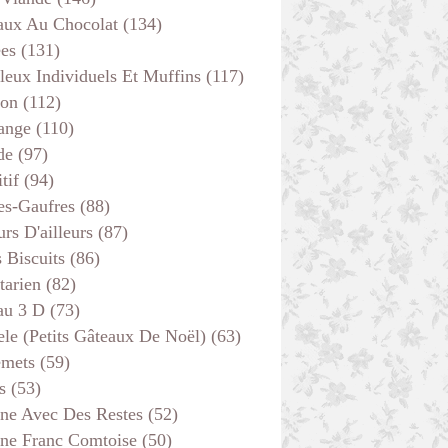
aux Au Chocolat
(134)
ées
(131)
leux Individuels Et Muffins
(117)
son
(112)
ange
(110)
de
(97)
tif
(94)
es-Gaufres
(88)
rs D'ailleurs
(87)
s Biscuits
(86)
tarien
(82)
au 3 D
(73)
ele (petits Gâteaux De Noël)
(63)
emets
(59)
s
(53)
ine Avec Des Restes
(52)
ine Franc Comtoise
(50)