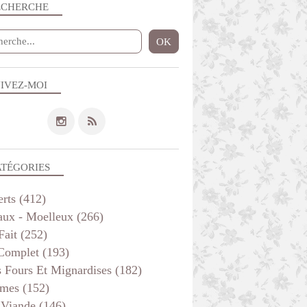
ECHERCHE
IVEZ-MOI
ATÉGORIES
erts
(412)
aux - Moelleux
(266)
Fait
(252)
 Complet
(193)
s Fours Et Mignardises
(182)
mes
(152)
 Viande
(146)