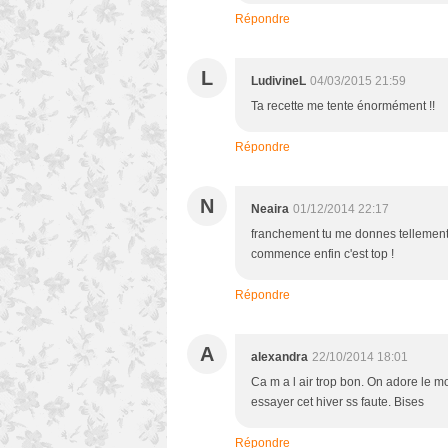
Répondre
L
LudivineL
04/03/2015 21:59
Ta recette me tente énormément !!
Répondre
N
Neaira
01/12/2014 22:17
franchement tu me donnes tellement en
commence enfin c'est top !
Répondre
A
alexandra
22/10/2014 18:01
Ca m a l air trop bon. On adore le mo
essayer cet hiver ss faute. Bises
Répondre