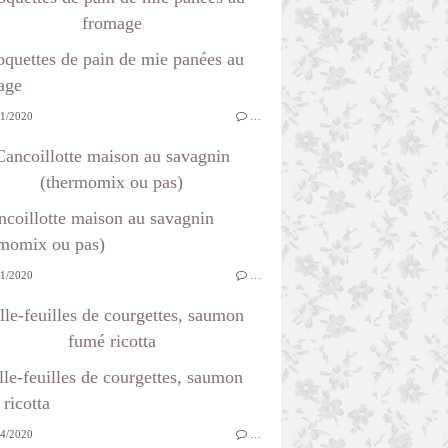
fromage
1/2020
…
Cancoillotte maison au savagnin
(thermomix ou pas)
1/2020
…
lle-feuilles de courgettes, saumon
fumé ricotta
4/2020
…