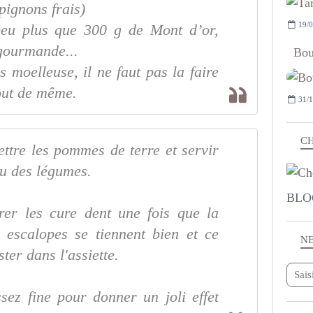
pignons frais)
19/0
 peu plus que 300 g de Mont d’or,
 gourmande...
Bou
s moelleuse, il ne faut pas la faire
out de même.
31/1
CH
ttre les pommes de terre et servir
ou des légumes.
BLO
irer les cure dent une fois que la
s escalopes se tiennent bien et ce
N
ter dans l'assiette.
sez fine pour donner un joli effet