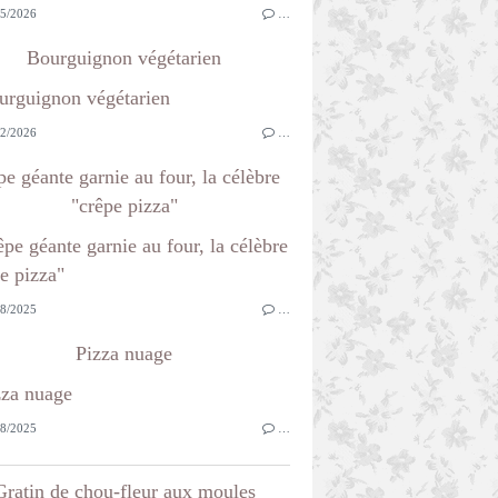
5/2026
…
Bourguignon végétarien
2/2026
…
e géante garnie au four, la célèbre
"crêpe pizza"
8/2025
…
Pizza nuage
8/2025
…
Gratin de chou-fleur aux moules