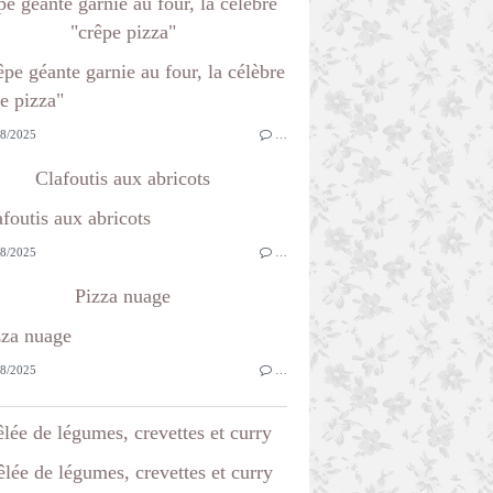
e géante garnie au four, la célèbre
"crêpe pizza"
8/2025
…
Clafoutis aux abricots
8/2025
…
Pizza nuage
8/2025
…
lée de légumes, crevettes et curry