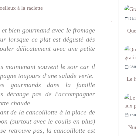
21/1
on et bien gourmand avec le fromage
Que
eur lorsque ce plat est dégusté dès
ouler délicatement avec une petite
is maintenant souvent le soir car il
08/0
ompagne toujours d'une salade verte.
Le K
 gourmands dans la famille
us dérange pas de l'accompagner
otte chaude....
sant de la cancoillotte à la place de
13/0
 bon (surtout avec le coulis en plus)
Num
 se retrouve pas, la cancoillotte est