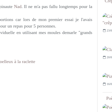
Crêp
opinaute
Nad
. Il ne m'a pas fallu longtemps pour la
ortions car lors de mon premier essai je l'avais
 pour un repas pour 5 personnes.
23/0
dividuelle en utilisant mes moules demarle "grands
20/0
16/0
Poê