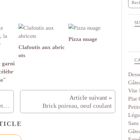
SU
Pizza nuage
Clafoutis aux abric
ots
C
 garni
célèbr
Dess
za"
Gâte
Vite 
Plat
Entremet à la myrtille simple et léger
Brick poireau, oeuf coulant
Petit
Légu
Sans
TICLE
Gâte
Entr