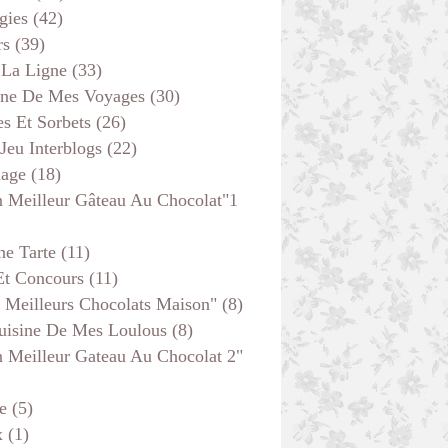
gies
(42)
rs
(39)
 La Ligne
(33)
ine De Mes Voyages
(30)
s Et Sorbets
(26)
 Jeu Interblogs
(22)
age
(18)
 Meilleur Gâteau Au Chocolat"1
he Tarte
(11)
Et Concours
(11)
 Meilleurs Chocolats Maison"
(8)
uisine De Mes Loulous
(8)
 Meilleur Gateau Au Chocolat 2"
e
(5)
x
(1)