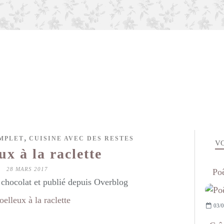
,
MPLET
CUISINE AVEC DES RESTES
VO
x à la raclette
28 MARS 2017
Poê
hocolat et publié depuis Overblog
03/0