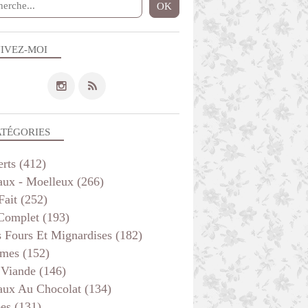
IVEZ-MOI
ATÉGORIES
erts
(412)
aux - Moelleux
(266)
Fait
(252)
 Complet
(193)
s Fours Et Mignardises
(182)
mes
(152)
 Viande
(146)
aux Au Chocolat
(134)
ées
(131)