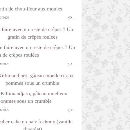
1/2023
…
 faire avec un reste de crêpes ? Un
gratin de crêpes roulées
8/2023
…
illimandjaro, gâteau moelleux aux
pommes sous un crumble
6/2022
…
ber cake en pate à choux (vanille
chocolat)