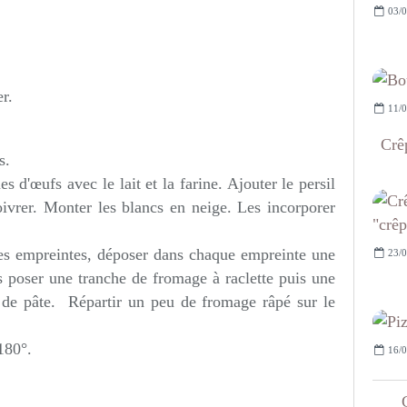
03/0
r.
11/0
Crêp
s.
s d'œufs avec le lait et la farine. Ajouter le persil
poivrer. Monter les blancs en neige. Les incorporer
 les empreintes, déposer dans chaque empreinte une
23/0
 poser une tranche de fromage à raclette puis une
e de pâte. Répartir un peu de fromage râpé sur le
180°.
16/0