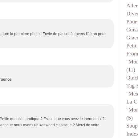
Aller
Dive
Pour
Cuis
'adore la première photo ! Envie de passer à travers l'écran pour
Glace
Petit
From
"mon
(11)
Quic
urgence!
Tag 
"mes
La C
"mon
(5)
 Petite question pratique ? Est ce que vous avez le thermomix ?
Soup
hant que nous avons un kenwood classique ? Merci de votre
Inde