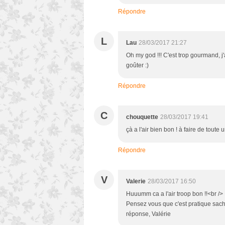
Répondre
L
Lau
28/03/2017 21:27
Oh my god !!! C'est trop gourmand, j
goûter :)
Répondre
C
chouquette
28/03/2017 19:41
çà a l'air bien bon ! à faire de toute 
Répondre
V
Valerie
28/03/2017 16:50
Huuumm ca a l'air troop bon !!<br />
Pensez vous que c'est pratique sac
réponse, Valérie