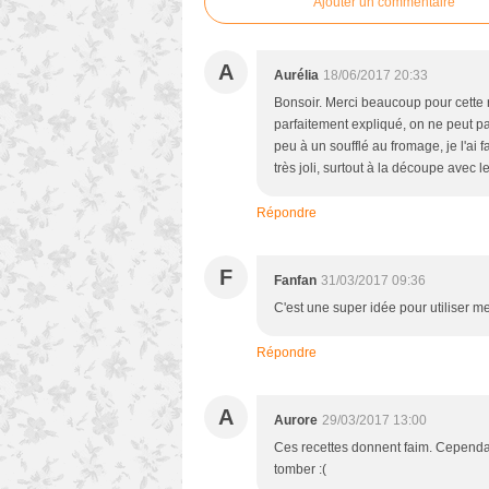
Ajouter un commentaire
A
Aurélia
18/06/2017 20:33
Bonsoir. Merci beaucoup pour cette re
parfaitement expliqué, on ne peut p
peu à un soufflé au fromage, je l'ai 
très joli, surtout à la découpe avec l
Répondre
F
Fanfan
31/03/2017 09:36
C'est une super idée pour utiliser 
Répondre
A
Aurore
29/03/2017 13:00
Ces recettes donnent faim. Cependan
tomber :(