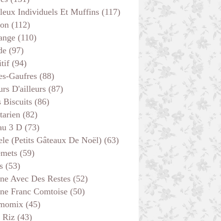
leux Individuels Et Muffins
(117)
son
(112)
ange
(110)
de
(97)
tif
(94)
es-Gaufres
(88)
rs D'ailleurs
(87)
s Biscuits
(86)
tarien
(82)
au 3 D
(73)
ele (petits Gâteaux De Noël)
(63)
emets
(59)
s
(53)
ine Avec Des Restes
(52)
ine Franc Comtoise
(50)
momix
(45)
 Riz
(43)