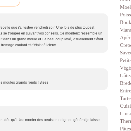
Moel
Pois
Boul
cette que j'ai testée vendredi soir. Une fois de plus tout est
Vian
as se tromper en suivant vos conseils. Ce moelleux ressemble un
Apéri
fait dans un grand moule et il a beaucoup levé, visuellement c'était
Crep
e fromage coulant et c'était délicieux.
Saveu
Petit
Végé
Gâte
Bred
mes moules grands ronds ! Bises
Entr
Tarte
Cuis
Cuis
t dès qu'il faut monter des oeufs en neige,en général je laisse
Ther
Pâtes