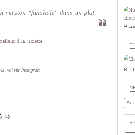
n version "familiale" dans un plat
24/0
CH
BLO
vez moi sur Instagram
N
R