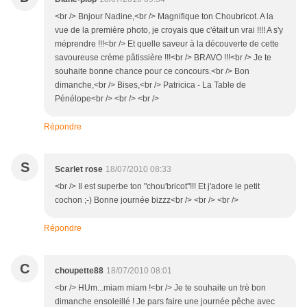
<br /> Bnjour Nadine,<br /> Magnifique ton Choubricot. A la
vue de la première photo, je croyais que c'était un vrai !!!! A s'y
méprendre !!!<br /> Et quelle saveur à la découverte de cette
savoureuse crème pâtissière !!!<br /> BRAVO !!!<br /> Je te
souhaite bonne chance pour ce concours.<br /> Bon
dimanche,<br /> Bises,<br /> Patricica - La Table de
Pénélope<br /> <br /> <br />
Répondre
S
Scarlet rose
18/07/2010 08:33
<br /> Il est superbe ton "chou'bricot"!!! Et j'adore le petit
cochon ;-) Bonne journée bizzz<br /> <br /> <br />
Répondre
C
choupette88
18/07/2010 08:01
<br /> HUm...miam miam !<br /> Je te souhaite un trè bon
dimanche ensoleillé ! Je pars faire une journée pêche avec