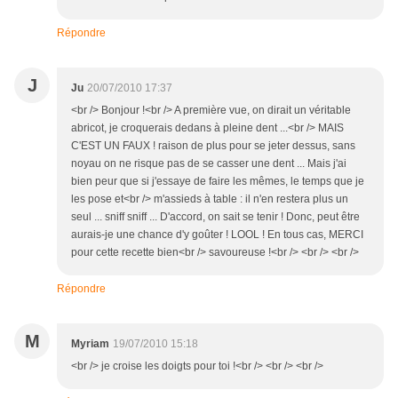
Répondre
J
Ju
20/07/2010 17:37
<br /> Bonjour !<br /> A première vue, on dirait un véritable
abricot, je croquerais dedans à pleine dent ...<br /> MAIS
C'EST UN FAUX ! raison de plus pour se jeter dessus, sans
noyau on ne risque pas de se casser une dent ... Mais j'ai
bien peur que si j'essaye de faire les mêmes, le temps que je
les pose et<br /> m'assieds à table : il n'en restera plus un
seul ... sniff sniff ... D'accord, on sait se tenir ! Donc, peut être
aurais-je une chance d'y goûter ! LOOL ! En tous cas, MERCI
pour cette recette bien<br /> savoureuse !<br /> <br /> <br />
Répondre
M
Myriam
19/07/2010 15:18
<br /> je croise les doigts pour toi !<br /> <br /> <br />