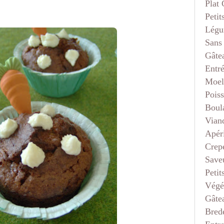
Plat
Petit
Légu
Sans
Gâte
Entr
Moel
Pois
Boul
Vian
Apéri
Crep
Saveu
Petit
Végé
Gâte
Bred