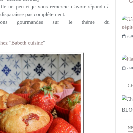
G
ffle un peu et je vous remercie d'avoir répondu à
 disparaisse pas complètement.
ations gourmandes sur le thème du
26/0
chez "Babeth cuisine
"
22/0
CH
BLO
N