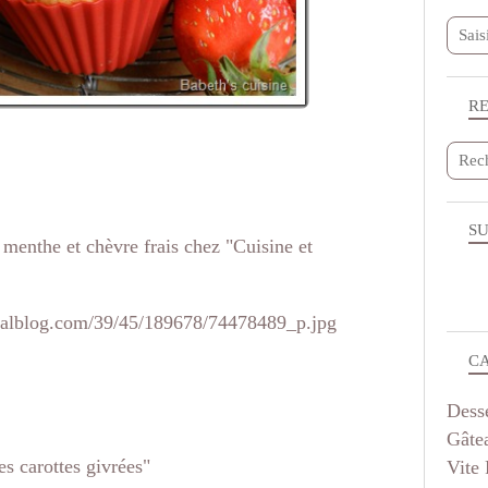
R
SU
 menthe et chèvre frais chez "Cuisine et
C
Dess
Gâte
s carottes givrées"
Vite 