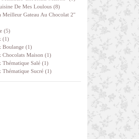
uisine De Mes Loulous
(8)
 Meilleur Gateau Au Chocolat 2"
e
(5)
x
(1)
x Boulange
(1)
x Chocolats Maison
(1)
x Thématique Salé
(1)
x Thématique Sucré
(1)