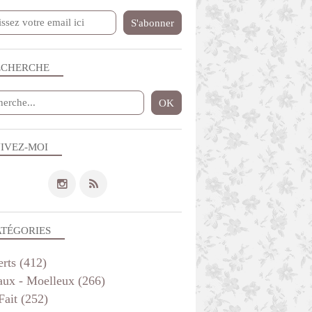
ECHERCHE
IVEZ-MOI
ATÉGORIES
erts
(412)
aux - Moelleux
(266)
Fait
(252)