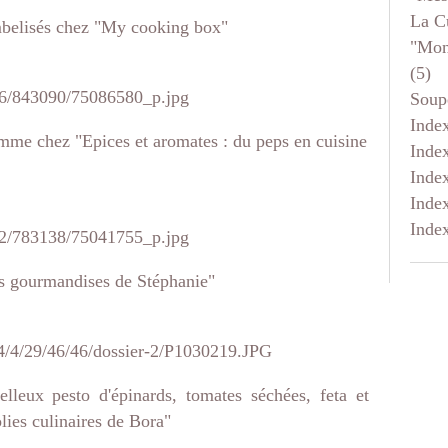
La C
mbelisés chez "My cooking box"
"mon
(5)
Soup
Inde
omme chez "Epices et aromates : du peps en cuisine
Inde
Inde
Inde
Inde
s gourmandises de Stéphanie"
leux pesto d'épinards, tomates séchées, feta et
lies culinaires de Bora"