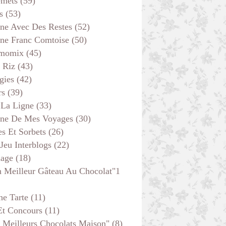
emets
(59)
s
(53)
ine Avec Des Restes
(52)
ine Franc Comtoise
(50)
momix
(45)
 Riz
(43)
gies
(42)
rs
(39)
 La Ligne
(33)
ine De Mes Voyages
(30)
s Et Sorbets
(26)
 Jeu Interblogs
(22)
age
(18)
 Meilleur Gâteau Au Chocolat"1
he Tarte
(11)
Et Concours
(11)
 Meilleurs Chocolats Maison"
(8)