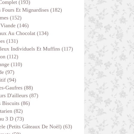
 Complet
(193)
s Fours Et Mignardises
(182)
mes
(152)
 Viande
(146)
aux Au Chocolat
(134)
ées
(131)
leux Individuels Et Muffins
(117)
son
(112)
ange
(110)
de
(97)
tif
(94)
es-Gaufres
(88)
rs D'ailleurs
(87)
s Biscuits
(86)
tarien
(82)
au 3 D
(73)
ele (petits Gâteaux De Noël)
(63)