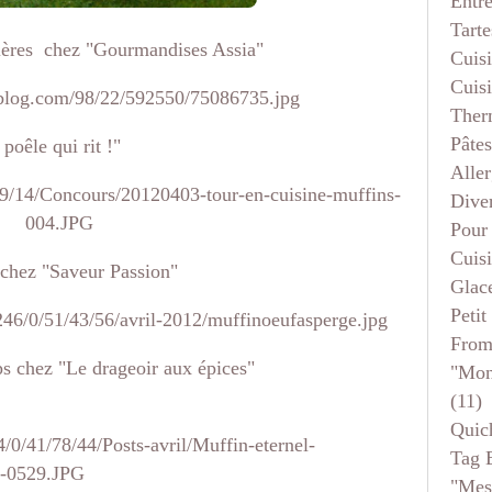
Entr
Tarte
nières chez "Gourmandises Assia"
Cuis
Cuis
Ther
Pâtes
poêle qui rit !"
Aller
Dive
Pour
Cuis
 chez "Saveur Passion"
Glace
Petit
From
ps chez "Le drageoir aux épices"
"mon
(11)
Quic
Tag 
"mes