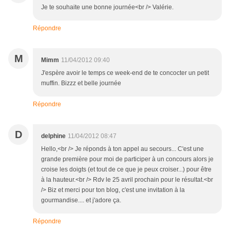
Je te souhaite une bonne journée<br /> Valérie.
Répondre
M
Mimm
11/04/2012 09:40
J'espère avoir le temps ce week-end de te concocter un petit
muffin. Bizzz et belle journée
Répondre
D
delphine
11/04/2012 08:47
Hello,<br /> Je réponds à ton appel au secours... C'est une
grande première pour moi de participer à un concours alors je
croise les doigts (et tout de ce que je peux croiser...) pour être
à la hauteur.<br /> Rdv le 25 avril prochain pour le résultat.<br
/> Biz et merci pour ton blog, c'est une invitation à la
gourmandise.... et j'adore ça.
Répondre