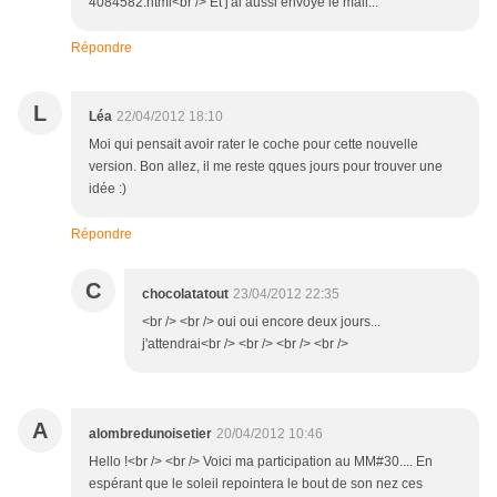
4084582.html<br /> Et j'ai aussi envoyé le mail...
Répondre
L
Léa
22/04/2012 18:10
Moi qui pensait avoir rater le coche pour cette nouvelle
version. Bon allez, il me reste qques jours pour trouver une
idée :)
Répondre
C
chocolatatout
23/04/2012 22:35
<br /> <br /> oui oui encore deux jours...
j'attendrai<br /> <br /> <br /> <br />
A
alombredunoisetier
20/04/2012 10:46
Hello !<br /> <br /> Voici ma participation au MM#30.... En
espérant que le soleil repointera le bout de son nez ces