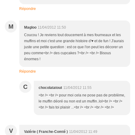
Répondre
M
Magloo
11/04/2012 11:50
Coucou ! Je reviens tout doucement à mes fourneaux et les
muffins et moi c'est une grande histoire d'♥ et de fun ! J'aurais
juste une petite question : est ce que l'on peut les décorer un
peu comme<br /> des cupcakes ?<br /> <br /> Bisous
énormes !
Répondre
C
chocolatatout
11/04/2012 11:55
<br /> <br /> pour moi cela ne pose pas de problème,
le muffin déoré ou non est un muffin..lol<br /> <br />
<br /> fais toi plaisir ...<br /> <br /> <br /> <br />
V
Valérie ( Franche-Comté )
11/04/2012 11:49