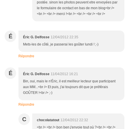
postée. sinon les photos peuvent etre envoyées par
le formulaire de ocntact en bas de mon blog<br />
<br /> <br /> merci !<br /> <br /> <br /> <br />
É
Éric G. Delfosse
12/04/2012 22:35
Mets-les de côté, je passerai les goûter lundi ! ;-)
Répondre
É
Éric G. Delfosse
11/04/2012 16:21
Bin, oui, mais le n'Éric, il est meilleur lecteur que participant
aux MM...<br /> Et puis, j'ai toujours dit que je préférais
GOÛTER !<br /> ;-)
Répondre
C
chocolatatout
12/04/2012 22:32
<br /> <br /> bon ben j'envoie tout où ?<br /> <br />