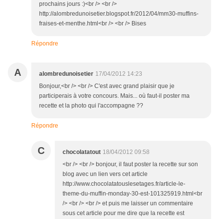
prochains jours :)<br /> <br />
http://alombredunoisetier.blogspot.fr/2012/04/mm30-muffins-
fraises-et-menthe.html<br /> <br /> Bises
Répondre
A
alombredunoisetier
17/04/2012 14:23
Bonjour,<br /> <br /> C'est avec grand plaisir que je
participerais à votre concours. Mais... où faut-il poster ma
recette et la photo qui l'accompagne ??
Répondre
C
chocolatatout
18/04/2012 09:58
<br /> <br /> bonjour, il faut poster la recette sur son
blog avec un lien vers cet article
http://www.chocolatatouslesetages.fr/article-le-
theme-du-muffin-monday-30-est-101325919.html<br
/> <br /> <br /> et puis me laisser un commentaire
sous cet article pour me dire que la recette est