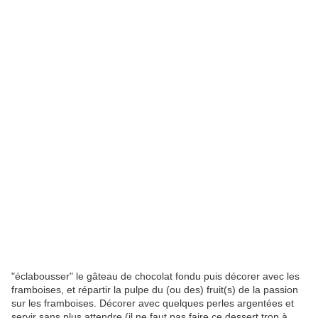
"éclabousser" le gâteau de chocolat fondu puis décorer avec les
framboises, et répartir la pulpe du (ou des) fruit(s) de la passion
sur les framboises. Décorer avec quelques perles argentées et
servir sans plus attendre (il ne faut pas faire ce dessert trop à