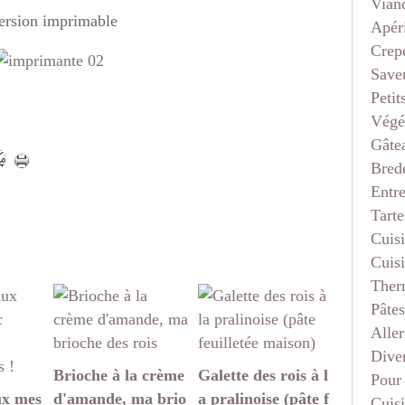
Vian
rsion imprimable
Apéri
Crep
Saveu
Petit
Végé
Gâte
Bred
Entr
Tarte
Cuis
Cuis
Ther
Pâtes
Aller
Dive
Brioche à la crème
Galette des rois à l
Pour
ux mes
d'amande, ma brio
a pralinoise (pâte f
Cuis