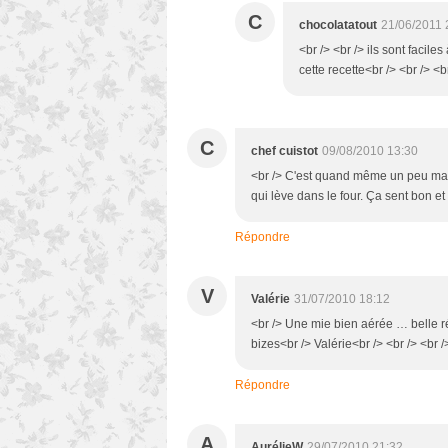
C
chocolatatout
21/06/2011 
<br /> <br /> ils sont faciles
cette recette<br /> <br /> <b
C
chef cuistot
09/08/2010 13:30
<br /> C'est quand même un peu magi
qui lève dans le four. Ça sent bon et 
Répondre
V
Valérie
31/07/2010 18:12
<br /> Une mie bien aérée … belle ré
bizes<br /> Valérie<br /> <br /> <br /
Répondre
A
AurélieW
29/07/2010 21:32