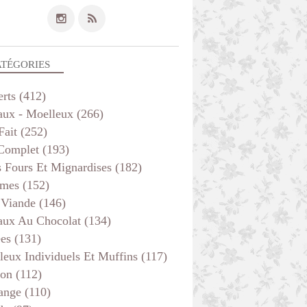
ATÉGORIES
erts
(412)
aux - Moelleux
(266)
Fait
(252)
 Complet
(193)
s Fours Et Mignardises
(182)
mes
(152)
 Viande
(146)
aux Au Chocolat
(134)
ées
(131)
leux Individuels Et Muffins
(117)
son
(112)
ange
(110)