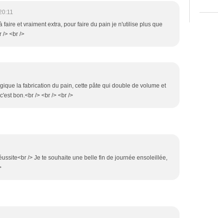
20:11
 à faire et vraiment extra, pour faire du pain je n'utilise plus que
r /> <br />
que la fabrication du pain, cette pâte qui double de volume et
c'est bon.<br /> <br /> <br />
ussite<br /> Je te souhaite une belle fin de journée ensoleillée,
>