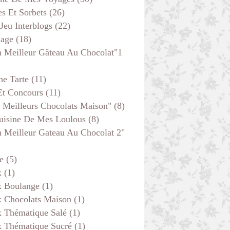
s Et Sorbets
(26)
 Jeu Interblogs
(22)
age
(18)
 Meilleur Gâteau Au Chocolat"1
he Tarte
(11)
Et Concours
(11)
 Meilleurs Chocolats Maison"
(8)
uisine De Mes Loulous
(8)
 Meilleur Gateau Au Chocolat 2"
e
(5)
x
(1)
x Boulange
(1)
x Chocolats Maison
(1)
x Thématique Salé
(1)
x Thématique Sucré
(1)