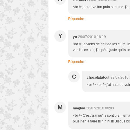
<br /> je trouve ton pain sublime, j'ai
Répondre
Y
yo
29/07/2010 18:19
<br /> je viens de finir de les cuire.
verdict ce soir, j'espère juste qu'ils on
Répondre
C
chocolatatout
29/07/2010 
<br /> <br /> j'ai hate de voi
M
magloo
28/07/2010 00:03
<br /> C'est vrai qu'ils sont bien tent
plus rien à faire !!! hihihi !!! Bisous b