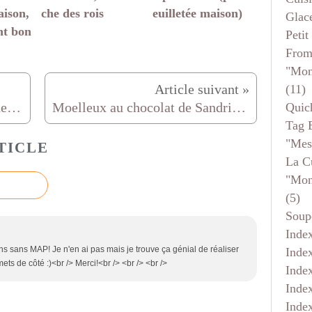
aison,
che des rois
euilletée maison)
Glace
nt bon
Petit
From
"mon
(11)
Bougie tout chocolat pour un dessert "aux chandelles"
Moelleux au chocolat de Sandrine avec décor pour assiette
Quic
Tag 
"mes
TICLE
La C
"mon
(5)
Soup
Inde
ins sans MAP! Je n'en ai pas mais je trouve ça génial de réaliser
Inde
mets de côté :)<br /> Merci!<br /> <br /> <br />
Inde
Inde
Inde