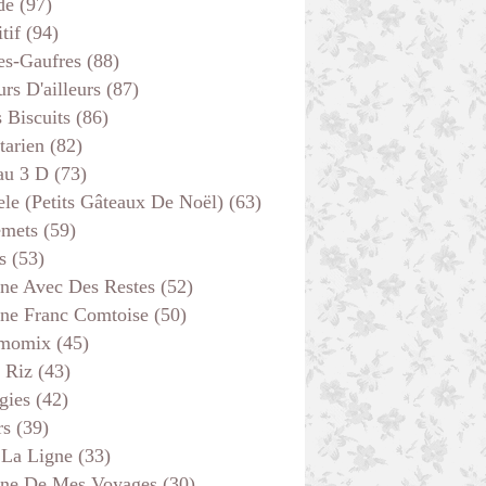
de
(97)
tif
(94)
es-Gaufres
(88)
rs D'ailleurs
(87)
s Biscuits
(86)
tarien
(82)
au 3 D
(73)
ele (petits Gâteaux De Noël)
(63)
emets
(59)
s
(53)
ine Avec Des Restes
(52)
ine Franc Comtoise
(50)
momix
(45)
 Riz
(43)
gies
(42)
rs
(39)
 La Ligne
(33)
ine De Mes Voyages
(30)