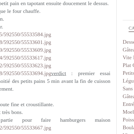
petit pain en tapotant ensuite doucement le dessus.
ue le four chauffe.
n.
r.
C
Dess
Gâte
Vite 
Plat
Petit
verdict
: premier essai
Légu
moitié des petits pains 5 min avant la fin de cuisson
Sans
sement.
Gâte
Entr
ute fine et croustillante.
Moel
t très bons.
Pois
rtie pour faire hamburgers maison
Boul