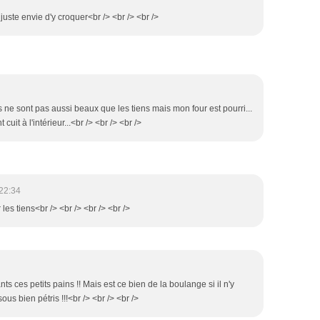
 juste envie d'y croquer<br /> <br /> <br />
 ils ne sont pas aussi beaux que les tiens mais mon four est pourri...
t cuit à l'intérieur...<br /> <br /> <br />
22:34
r les tiens<br /> <br /> <br /> <br />
ants ces petits pains !! Mais est ce bien de la boulange si il n'y
isous bien pétris !!!<br /> <br /> <br />