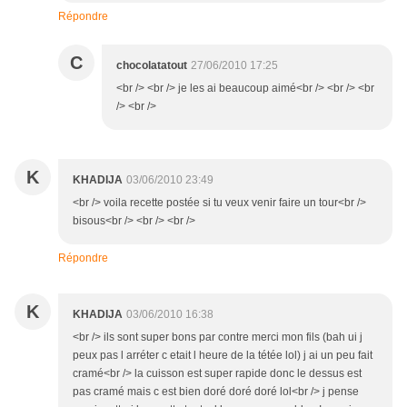
Répondre
C
chocolatatout
27/06/2010 17:25
<br /> <br /> je les ai beaucoup aimé<br /> <br /> <br
/> <br />
K
KHADIJA
03/06/2010 23:49
<br /> voila recette postée si tu veux venir faire un tour<br />
bisous<br /> <br /> <br />
Répondre
K
KHADIJA
03/06/2010 16:38
<br /> ils sont super bons par contre merci mon fils (bah ui j
peux pas l arréter c etait l heure de la tétée lol) j ai un peu fait
cramé<br /> la cuisson est super rapide donc le dessus est
pas cramé mais c est bien doré doré doré lol<br /> j pense