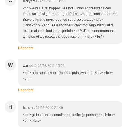
C
Chrystel
24/09/2011 13:59
<br /> Alors là, tu frappes très fort. Comment résister à ces
pains au lait si gourmands, si réussis. Je note immédiatement.
Bravo et grand merci pour ce superbe partage.<br />
Chrys<br /> Ps : tu es à l'honneur chez moi aujourd'hui et ta
recette était en tout point géniale.<br /> J'aime énormément
ton blog et tes recettes si abouties.<br /> <br /> <br />
Répondre
W
wattoote
03/03/2011 15:09
<br /> très appétissant ces petis pains wattoote<br /> <br />
<br />
Répondre
H
hanane
26/06/2010 21:49
<br /> je teste cette semaine, un délice je pense!!merci<br />
<br /> <br />