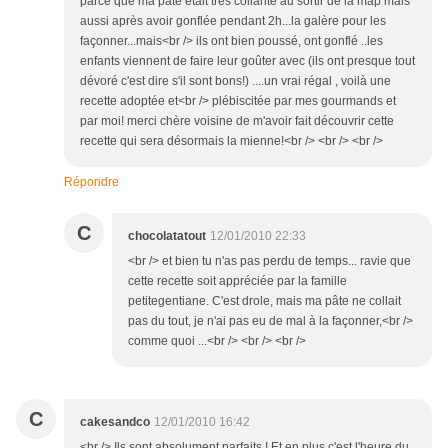
parce que ma pâte était très collante au sortir de la map mais
aussi après avoir gonflée pendant 2h...la galère pour les
façonner...mais<br /> ils ont bien poussé, ont gonflé ..les
enfants viennent de faire leur goûter avec (ils ont presque tout
dévoré c'est dire s'il sont bons!) ....un vrai régal , voilà une
recette adoptée et<br /> plébiscitée par mes gourmands et
par moi! merci chère voisine de m'avoir fait découvrir cette
recette qui sera désormais la mienne!<br /> <br /> <br />
Répondre
C
chocolatatout
12/01/2010 22:33
<br /> et bien tu n'as pas perdu de temps... ravie que
cette recette soit appréciée par la famille
petitegentiane. C'est drole, mais ma pâte ne collait
pas du tout, je n'ai pas eu de mal à la façonner,<br />
comme quoi ...<br /> <br /> <br />
C
cakesandco
12/01/2010 16:42
<br /> Ils sont absolument parfaits ! Et en plus c'est l'heure du