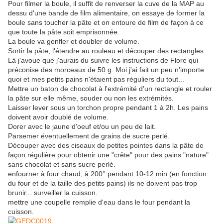
Pour filmer la boule, il suffit de renverser la cuve de la MAP au
dessu d'une bande de film alimentaire, on essaye de former la
boule sans toucher la pâte et on entoure de film de façon à ce
que toute la pâte soit emprisonnée.
La boule va gonfler et doubler de volume.
Sortir la pâte, l'étendre au rouleau et découper des rectangles.
Là j'avoue que j'aurais du suivre les instructions de Flore qui
préconise des morceaux de 50 g. Moi j'ai fait un peu n'importe
quoi et mes petits pains n'étaient pas réguliers du tout...
Mettre un baton de chocolat à l'extrémité d'un rectangle et rouler
la pâte sur elle même, souder ou non les extrémités.
Laisser lever sous un torchon propre pendant 1 à 2h. Les pains
doivent avoir doublé de volume.
Dorer avec le jaune d'oeuf et/ou un peu de lait.
Parsemer éventuellement de grains de sucre perlé.
Découper avec des ciseaux de petites pointes dans la pâte de
façon régulière pour obtenir une "crête" pour des pains "nature"
sans chocolat et sans sucre perlé.
enfourner à four chaud, à 200° pendant 10-12 min (en fonction
du four et de la taille des petits pains) ils ne doivent pas trop
brunir... surveiller la cuisson.
mettre une coupelle remplie d'eau dans le four pendant la
cuisson.