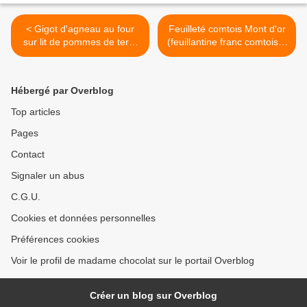
< Gigot d'agneau au four
Feuilleté comtois Mont d'or
sur lit de pommes de terre
(feuillantine franc comtoise)
fondantes
pate feuilletée maison >
Hébergé par Overblog
Top articles
Pages
Contact
Signaler un abus
C.G.U.
Cookies et données personnelles
Préférences cookies
Voir le profil de madame chocolat sur le portail Overblog
Créer un blog sur Overblog