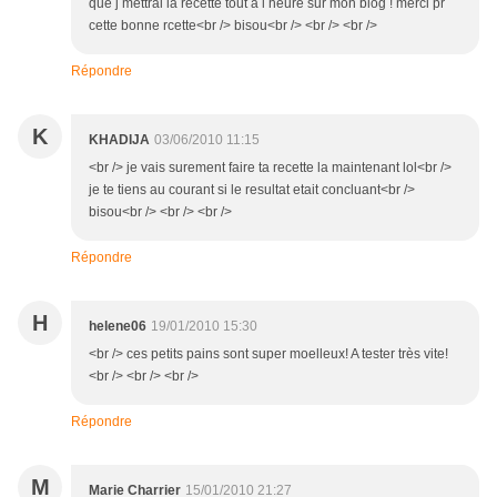
que j mettrai la recette tout a l heure sur mon blog ! merci pr
cette bonne rcette<br /> bisou<br /> <br /> <br />
Répondre
K
KHADIJA
03/06/2010 11:15
<br /> je vais surement faire ta recette la maintenant lol<br />
je te tiens au courant si le resultat etait concluant<br />
bisou<br /> <br /> <br />
Répondre
H
helene06
19/01/2010 15:30
<br /> ces petits pains sont super moelleux! A tester très vite!
<br /> <br /> <br />
Répondre
M
Marie Charrier
15/01/2010 21:27