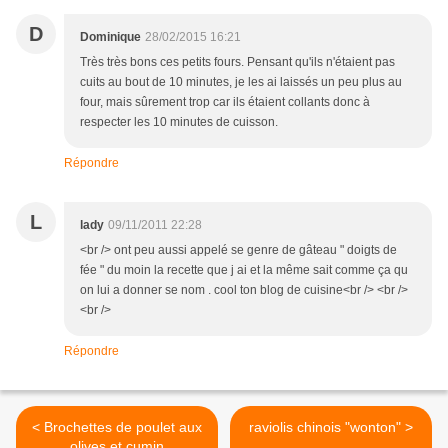
D
Dominique
28/02/2015 16:21
Très très bons ces petits fours. Pensant qu'ils n'étaient pas
cuits au bout de 10 minutes, je les ai laissés un peu plus au
four, mais sûrement trop car ils étaient collants donc à
respecter les 10 minutes de cuisson.
Répondre
L
lady
09/11/2011 22:28
<br /> ont peu aussi appelé se genre de gâteau " doigts de
fée " du moin la recette que j ai et la même sait comme ça qu
on lui a donner se nom . cool ton blog de cuisine<br /> <br />
<br />
Répondre
< Brochettes de poulet aux
raviolis chinois "wonton" >
olives et cumin