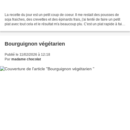
La recette du jour est un petit coup de coeur. Il me restait des pousses de
soja fraiches, des crevettes et des épinards frais, j'ai tenté de faire un petit
plat avec tout cela et le résultat m'a beaucoup plu. C'est un plat rapide à faire
que l'on peut...
Bourguignon végétarien
Publié le 11/02/2026 à 12:18
Par
madame chocolat