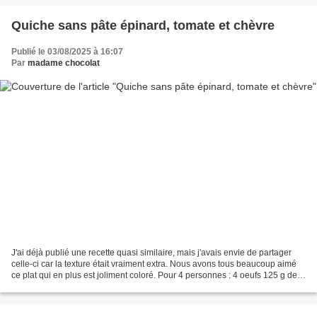
Quiche sans pâte épinard, tomate et chèvre
Publié le 03/08/2025 à 16:07
Par
madame chocolat
J'ai déjà publié une recette quasi similaire, mais j'avais envie de partager
celle-ci car la texture était vraiment extra. Nous avons tous beaucoup aimé
ce plat qui en plus est joliment coloré. Pour 4 personnes : 4 oeufs 125 g de
fromage blanc ou de skyr...