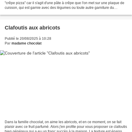
"crêpe pizza" car il s'agit d'une pâte à crêpe que l'on met sur une plaque de
cuisson, qui est garnie avec des légumes ou toute autre garniture du
moment et simplement cuite...
Clafoutis aux abricots
Publié le 20/08/2025 à 10:28
Par
madame chocolat
Dans la famille chocolat, on aime les abricots, et en ce moment, on se fait
plaisir avec ce fruit parfumé. Alors j'en profite pour vous proposer ce clafoutis
bien généreux qui a eu un franc succès à la maison. La texture est épaisse