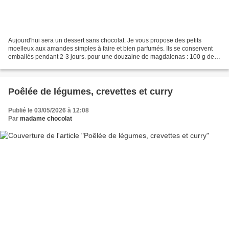
Aujourd'hui sera un dessert sans chocolat. Je vous propose des petits
moelleux aux amandes simples à faire et bien parfumés. Ils se conservent
emballés pendant 2-3 jours. pour une douzaine de magdalenas : 100 g de
sucre en poudre + 10 g pour la déco 125...
Poêlée de légumes, crevettes et curry
Publié le 03/05/2026 à 12:08
Par
madame chocolat