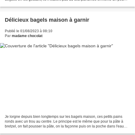
farineux. Pour ne pas rester...
Délicieux bagels maison à garnir
Publié le 01/08/2023 à 08:10
Par
madame chocolat
Je lorgne depuis bien longtemps sur les bagels maison, ces petits pains
ronds avec un trou au centre. Le principe est le même que pour la pâte à
bretzel, on fait pousser la pâte, on la façonne puis on la poche dans l'eau
pour lui donner une couleur et...