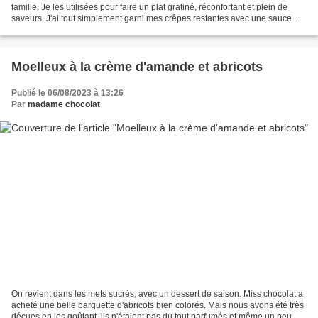
famille. Je les utilisées pour faire un plat gratiné, réconfortant et plein de
saveurs. J'ai tout simplement garni mes crêpes restantes avec une sauce
béchamel agrémentée de champignons...
Moelleux à la crème d'amande et abricots
Publié le 06/08/2023 à 13:26
Par
madame chocolat
On revient dans les mets sucrés, avec un dessert de saison. Miss chocolat a
acheté une belle barquette d'abricots bien colorés. Mais nous avons été très
déçues en les goûtant, ils n'étaient pas du tout parfumés et même un peu