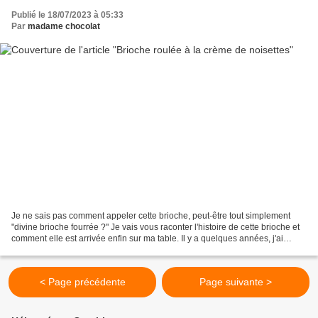
Publié le 18/07/2023 à 05:33
Par
madame chocolat
Je ne sais pas comment appeler cette brioche, peut-être tout simplement
"divine brioche fourrée ?" Je vais vous raconter l'histoire de cette brioche et
comment elle est arrivée enfin sur ma table. Il y a quelques années, j'ai
acheté une brioche dans une...
< Page précédente
Page suivante >