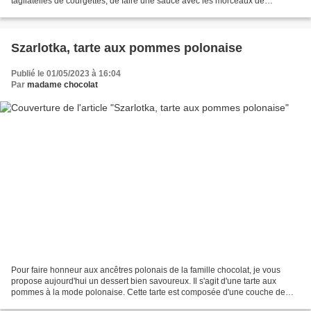
tagliatelles de courgettes, de faire une sauce avec les morceaux de
courgettes non utilisés, un...
Szarlotka, tarte aux pommes polonaise
Publié le 01/05/2023 à 16:04
Par
madame chocolat
Pour faire honneur aux ancêtres polonais de la famille chocolat, je vous
propose aujourd'hui un dessert bien savoureux. Il s'agit d'une tarte aux
pommes à la mode polonaise. Cette tarte est composée d'une couche de
pâte, d'une couche de pommes râpées...