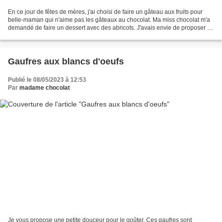
En ce jour de fêtes de mères, j'ai choisi de faire un gâteau aux fruits pour
belle-maman qui n'aime pas les gâteaux au chocolat. Ma miss chocolat m'a
demandé de faire un dessert avec des abricots. J'avais envie de proposer un
gâteau meringué, le sucre...
Gaufres aux blancs d'oeufs
Publié le 08/05/2023 à 12:53
Par
madame chocolat
Je vous propose une petite douceur pour le goûter. Ces gaufres sont