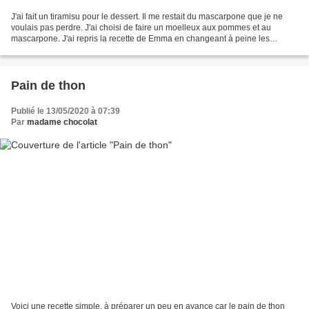
J'ai fait un tiramisu pour le dessert. Il me restait du mascarpone que je ne
voulais pas perdre. J'ai choisi de faire un moelleux aux pommes et au
mascarpone. J'ai repris la recette de Emma en changeant à peine les
proportions. J’ai déjà testé plusieurs...
Pain de thon
Publié le 13/05/2020 à 07:39
Par
madame chocolat
Voici une recette simple, à préparer un peu en avance car le pain de thon