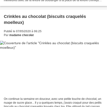
meilleures avec de la levure de boulanger à la place de la levure chimique.
J'avais aussi testé...
Crinkles au chocolat (biscuits craquelés
moelleux)
Publié le 07/05/2020 à 06:25
Par
madame chocolat
On continue la semaine en douceur, avec une petite touche de chocolat, un
nuage de sucre glace... Il y a quelques temps, j'avais craqué pour des petits
biscuits au chocolat craquelés trouvés chez Isa. Elle utilisait du lait concentré