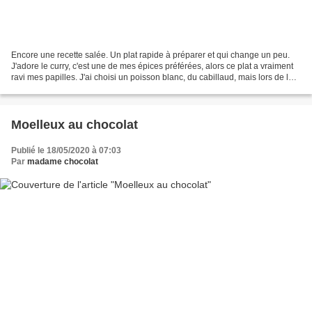
Encore une recette salée. Un plat rapide à préparer et qui change un peu.
J'adore le curry, c'est une de mes épices préférées, alors ce plat a vraiment
ravi mes papilles. J'ai choisi un poisson blanc, du cabillaud, mais lors de la
cuisson, il s'est complètement...
Moelleux au chocolat
Publié le 18/05/2020 à 07:03
Par
madame chocolat