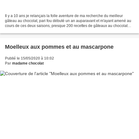
Il y a 10 ans je relançais la folle aventure de ma recherche du meilleur
gâteau au chocolat, pari fou débuté un an auparavant et m'ayant amené au
cours de ces deux saisons, presque 200 recettes de gâteaux au chocolat…
Jamais rassasiée de chocolat, je...
Moelleux aux pommes et au mascarpone
Publié le 15/05/2020 à 10:02
Par
madame chocolat