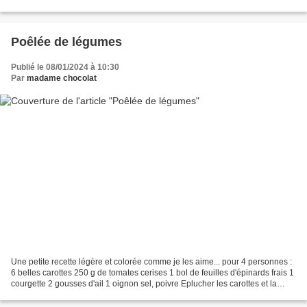
oeufs (clic ici)... Il y a...
Poêlée de légumes
Publié le 08/01/2024 à 10:30
Par
madame chocolat
Une petite recette légère et colorée comme je les aime... pour 4 personnes :
6 belles carottes 250 g de tomates cerises 1 bol de feuilles d'épinards frais 1
courgette 2 gousses d'ail 1 oignon sel, poivre Eplucher les carottes et la
courgette. Détailler...