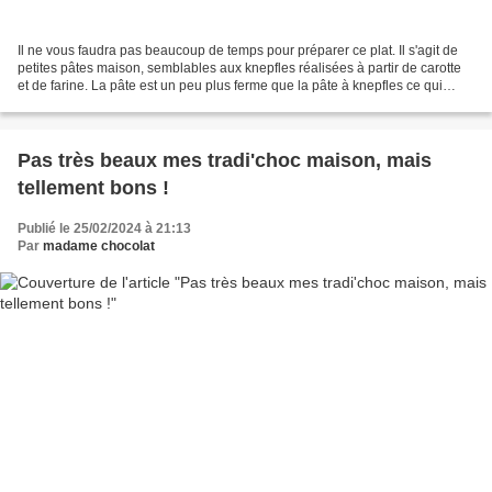
Il ne vous faudra pas beaucoup de temps pour préparer ce plat. Il s'agit de
petites pâtes maison, semblables aux knepfles réalisées à partir de carotte
et de farine. La pâte est un peu plus ferme que la pâte à knepfles ce qui
permet de les découper avec...
Pas très beaux mes tradi'choc maison, mais
tellement bons !
Publié le 25/02/2024 à 21:13
Par
madame chocolat