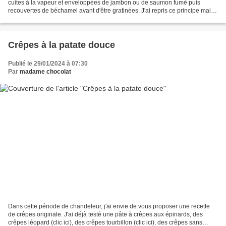
cuites à la vapeur et enveloppées de jambon ou de saumon fumé puis
recouvertes de béchamel avant d'être gratinées. J'ai repris ce principe mais
j'ai fait des couches de chaque ingrédient. Pour...
Crêpes à la patate douce
Publié le 29/01/2024 à 07:30
Par
madame chocolat
Dans cette période de chandeleur, j'ai envie de vous proposer une recette
de crêpes originale. J'ai déjà testé une pâte à crêpes aux épinards, des
crêpes léopard (clic ici), des crêpes tourbillon (clic ici), des crêpes sans